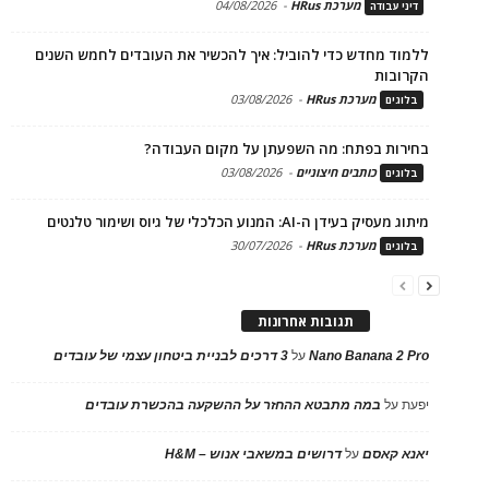
מערכת HRus
-
04/08/2026
דיני עבודה
ללמוד מחדש כדי להוביל: איך להכשיר את העובדים לחמש השנים
הקרובות
מערכת HRus
-
03/08/2026
בלוגים
בחירות בפתח: מה השפעתן על מקום העבודה?
כותבים חיצוניים
-
03/08/2026
בלוגים
מיתוג מעסיק בעידן ה-AI: המנוע הכלכלי של גיוס ושימור טלנטים
מערכת HRus
-
30/07/2026
בלוגים
תגובות אחרונות
Nano Banana 2 Pro
על
3 דרכים לבניית ביטחון עצמי של עובדים
יפעת
על
במה מתבטא ההחזר על ההשקעה בהכשרת עובדים
יאנא קאסם
על
דרושים במשאבי אנוש – H&M