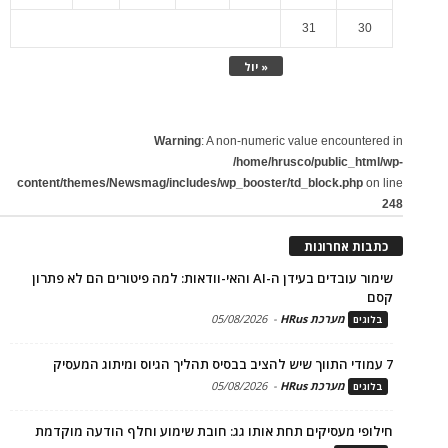
31
30
« יול
Warning
: A non-numeric value encountered in
/home/hrusco/public_html/wp-
content/themes/Newsmag/includes/wp_booster/td_block.php
on line
248
כתבות אחרונות
שימור עובדים בעידן ה-AI והאי-וודאות: למה פיטורים הם לא פתרון
קסם
מערכת HRus
-
05/08/2026
בלוגים
7 עמודי התווך שיש להציב בבסיס תהליך הגיוס ומיתוג המעסיק
מערכת HRus
-
05/08/2026
בלוגים
חילופי מעסיקים תחת אותו גג: חובת שימוע וחלף הודעה מוקדמת