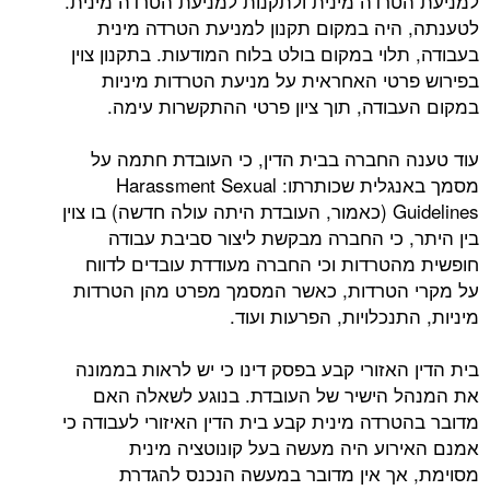
למניעת הטרדה מינית ולתקנות למניעת הטרדה מינית.
לטענתה, היה במקום תקנון למניעת הטרדה מינית
בעבודה, תלוי במקום בולט בלוח המודעות. בתקנון צוין
בפירוש פרטי האחראית על מניעת הטרדות מיניות
במקום העבודה, תוך ציון פרטי ההתקשרות עימה.
עוד טענה החברה בבית הדין, כי העובדת חתמה על
מסמך באנגלית שכותרתו: Harassment Sexual
Guidelines (כאמור, העובדת היתה עולה חדשה) בו צוין
בין היתר, כי החברה מבקשת ליצור סביבת עבודה
חופשית מהטרדות וכי החברה מעודדת עובדים לדווח
על מקרי הטרדות, כאשר המסמך מפרט מהן הטרדות
מיניות, התנכלויות, הפרעות ועוד.
בית הדין האזורי קבע בפסק דינו כי יש לראות בממונה
את המנהל הישיר של העובדת. בנוגע לשאלה האם
מדובר בהטרדה מינית קבע בית הדין האיזורי לעבודה כי
אמנם האירוע היה מעשה בעל קונוטציה מינית
מסוימת, אך אין מדובר במעשה הנכנס להגדרת