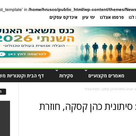
post_template' in
/home/hrusco/public_html/wp-content/themes/News
לנו
פרסמו אצלנו
ימי עיון
אינדקס עסקים
מאמרים מקצועיים
סקירות
דף הבית וקטגוריות מש
 אנוש: סיתונית כהן קסקה, חוזרת בגדול
ה
סיתונית כהן קסקה, חוזרת