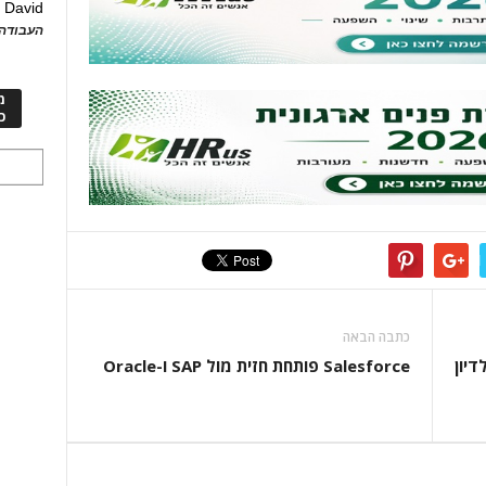
David
ע
העבודה 
מ
כ
כתבה הבאה
דיון
Salesforce פותחת חזית מול SAP ו-Oracle