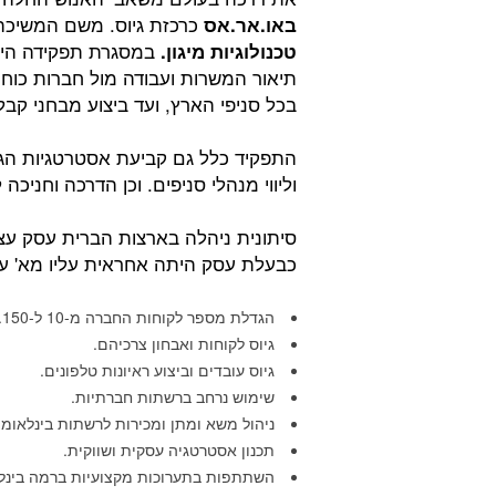
כרכזת גיוס. משם המשיכ
באו.אר.אס
במסגרת תפקידה היית
טכנולוגיות מיגון.
תיאור המשרות ועבודה מול חברות כוח א
בכל סניפי הארץ, ועד ביצוע מבחני קבל
התפקיד כלל גם קביעת אסטרטגיות הגי
וליווי מנהלי סניפים. וכן הדרכה וחני
כבעלת עסק היתה אחראית עליו מא' עד
הגדלת מספר לקוחות החברה מ-10 ל-150.
גיוס לקוחות ואבחון צרכיהם.
גיוס עובדים וביצוע ראיונות טלפונים.
שימוש נרחב ברשתות חברתיות.
ניהול משא ומתן ומכירות לרשתות בינלאומי
תכנון אסטרטגיה עסקית ושווקית.
השתתפות בתערוכות מקצועיות ברמה בינל