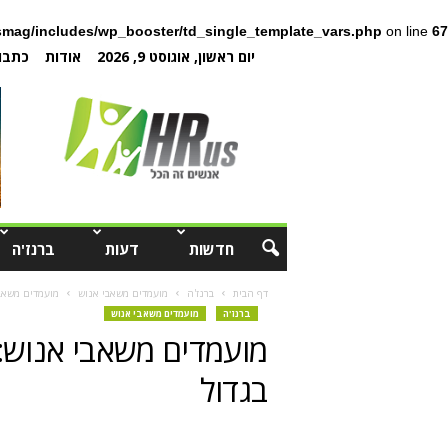
mag/includes/wp_booster/td_single_template_vars.php
on line
67
יום ראשון, אוגוסט 9, 2026
אודות
כתבו 
חדשות
דעות
ברנז'ה
דף הבית
ברנז'ה
מועמדים משאבי אנוש
מועמדים משאבי
ברנז'ה
מועמדים משאבי אנוש
מועמדים משאבי אנוש: 
בגדול