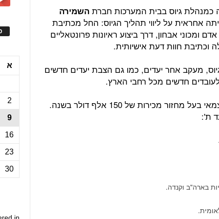
ה כמנהלת גיוס בבית המערכות חברת
השמירה
ה אחראית על ליווי תהליך הגיוס: החל מכתיבת
ס
דם ומכוני אבחון, דרך ביצוע ראיונות פרונטאליים
ה וכתיבת חוות דעת אישיותית.
א
וס, מעקב אחר יעדים, כמו גם הצבת יעדים חדשים
כה לעובדים חדשים מכל רחבי הארץ.
2
סיתונית ניהלה בארצות הברית עסק עצמאי בעל מחזור מכירות של 150 אלף דולר בשנה.
 ת':
9
16
23
30
ות בארה"ב וקנדה.
אומית.
ered in