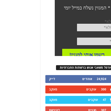
ורטל משאבי אנוש ברשתות החברתיות
24,924
אוהדים
לייק
300
עוקבים
מעקב
47
עוקבים
מעקב
307
מנויים
להירשם