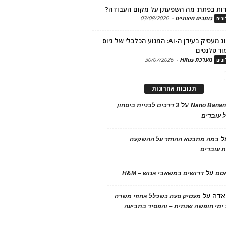
ות בפתח: מה השפעתן על מקום העבודה?
כותבים חיצוניים
-
03/08/2026
גים
מיתוג מעסיק בעידן ה-AI: המנוע הכלכלי של גיוס
ור טלנטים
מערכת HRus
-
30/07/2026
גים
תגובות אחרונות
על
Nano Banan
3 דרכים לבניית ביטחון
 עובדים
ל
במה מתבטא ההחזר על ההשקעה
 עובדים
על
אסם
דרושים במשאבי אנוש – H&M
אדה
על
מעסיק טעה כשכלל אחוזי משרה
ימי חופשה שנתית – והפסיד בתביעה