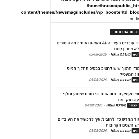
/home/hrusco/public_ht
content/themes/Newsmag/includes/wp_booster/td_blo
on l
תבות אחרונות
שימור עובדים בעידן ה-AI והאי-וודאות: למה פיטורים
א פתרון קסם
מערכת HRus
-
05/08/2026
גים
מודי התווך שיש להציב בבסיס תהליך הגיוס
וג המעסיק
מערכת HRus
-
05/08/2026
גים
פי מעסיקים תחת אותו גג: חובת שימוע וחלף
עה מוקדמת
מערכת HRus
-
04/08/2026
י עבודה
ד מחדש כדי להוביל: איך להכשיר את העובדים
ש השנים הקרובות
מערכת HRus
-
03/08/2026
גים