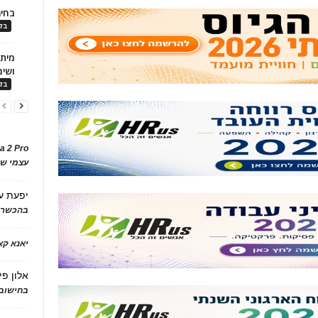
בחיר
בלו
ושימ
בלו
a 2 Pro
עצמי של
יפעת
ע
בהכשרת
יאנא ק
אלון פי
בחישוב 