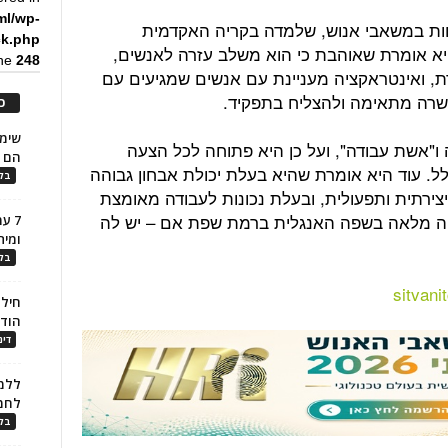
ml/wp-
בתואר שני MBA בהתמחות במשאבי אנוש, שלמדה בקריה האקדמית
ck.php
א אומרת שאוהבת כי הוא משלב עזרה לאנשים,
ine
248
ת, ואינטראקציה מעניינת עם אנשים שמגיעים עם
שרה מתאימה ולהצליח בתפקיד.
כ
ו"אשת עבודה", ועל כן היא פתוחה לכל הצעה
הם ל
ל. עוד היא אומרת שהיא בעלת יכולת אבחון גבוהה
בלו
 יצירתית ותפעולית, ובעלת נכונות לעבודה מאומצת
טה מלאה בשפה האנגלית ברמת שפת אם – יש לה
7 ע
ומית
בלו
sitvan
חילו
הוד
דינ
ללמו
לחמ
בלו