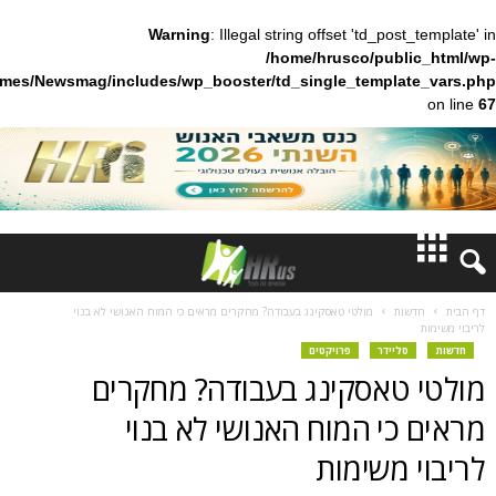
Warning
: Illegal string offset 'td_pos
/home/hrusco/publ
content/themes/Newsmag/includes/wp_booster/td_single_templa
חדשות
ות
מולטי טאסקינג בעבודה? מחקרים מראים כי המוח האנושי לא בנוי
דעות
ליידר
פרויקטים
טאסקינג בעבודה? מחקרים
ברנז'ה
י המוח האנושי לא בנוי
מאמרים
 משימות