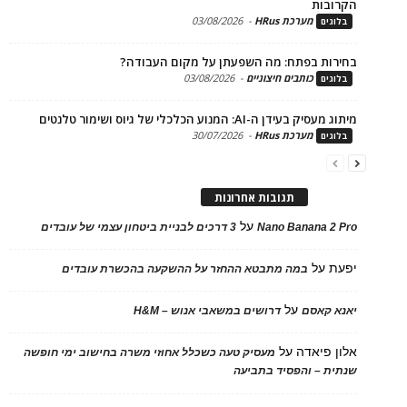
בות
מערכת HRus
-
03/08/2026
ים
ות בפתח: מה השפעתן על מקום העבודה?
כותבים חיצוניים
-
03/08/2026
ים
בעידן ה-AI: המנוע הכלכלי של גיוס ושימור טלנטים
מערכת HRus
-
30/07/2026
ים
תגובות אחרונות
על
Nano Banana 2
3 דרכים לבניית ביטחון עצמי של עובדים
על
במה מתבטא ההחזר על ההשקעה בהכשרת עובדים
על
 קאסם
דרושים במשאבי אנוש – H&M
 פיאדה
על
מעסיק טעה כשכלל אחוזי משרה בחישוב ימי חופשה
ת – והפסיד בתביעה