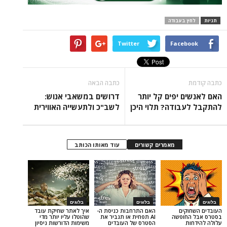
בעבודה
Twitter
Face
כתבה הבאה
 יפים קל יותר
דרושים במשאבי אנוש:
ודה? תלוי היכן
לשב"כ ולתעשייה האווירית
מאמרים קשורים
עוד מאותו הכותב
בלוגים
בלוגים
ים
האם התרחבות כניסת ה-
איך לאתר שחיקת עובד
ופשה
AI תפחית או תגביר את
שהוטלו עליו יותר מדי
הסטרס של העובדים
משימות הדורשות ניסיון