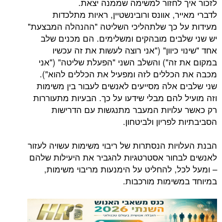
 לחזור למשימה שממנה יצאת.
ר, אוונס ורובינשטיין, ראיות מתלכדות
 כך שלתהליכי השליטה "ההנהלה המבצעת"
בים מובהקים ומשלימים. הם מכנים שלב
 כיוון" ("אני רוצה לעשות את זה עכשיו
זה") והשלב השני "הפעלת שליטה" ("אני
כללים לזה ומפעיל את הכללים להוא").
 אלה מסייעים לאנשים לעבור בין משימות
 להם מבלי שידעו על כך. הבעיות מתעוררות
לויות המעבר מתנגשות עם הדרישות
לפריון ולביטחון.
יות הנסתרות של ריבוי משימות עשויה לעזור
חור אסטרטגיות להגביר את היעילות שלהם
ל, להחליט על הימנעות מריבוי משימות,
שימות מורכבות.