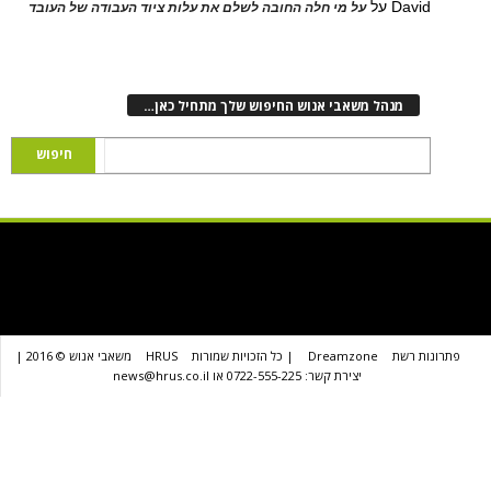
D
על
על מי חלה החובה לשלם את עלות ציוד העבודה של העובד
נהל משאבי אנוש החיפוש שלך מתחיל כאן…
שת
Dreamzone
| כל הזכויות שמורות
HRUS
משאבי אנוש © 2016 |
יצירת קשר: 0722-555-225 או news@hrus.co.il