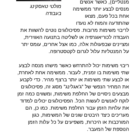
 כאשר אנשים
מולטי טאסקינג
ע יותר ממשימה
בעבודה
פעם, מצאו
המוח לא נועדו
מות מרובות. פסיכולוגים נוטים להשוות את
וריאוגרפיה או לשליטה בתנועה האווירית,
שבפעולות אלה, כמו אצל אחרים, עומס יתר
ות עלול לגרום לקטסטרופה.
מות יכול להתרחש כאשר מישהו מנסה לבצע
ת בו זמנית, לעבור. ממשימה אחת לאחרת,
תי משימות או יותר ברצף מהיר. כדי לקבוע
נפשי של "ג'אגלינג" מסוג זה, פסיכולוגים
סויים של החלפת משימות, ומשווים כמה זמן
ים לעשות הכל. הפסיכולוגים יכולים למדוד
 הזמן עבור החלפת משימות. כמו כן, הם
יצד היבטים שונים של המשימות, כגון
או היכרות, משפיעים על כל עלות הזמן
ל המעבר.