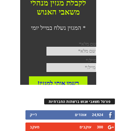
רטל משאבי אנוש ברשתות החברתיות
24,924
אוהדים
לייק
300
עוקבים
מעקב