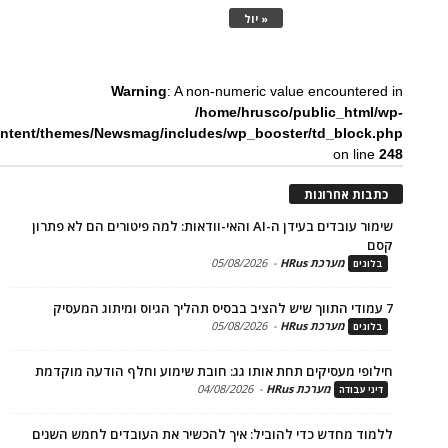
« יול
Warning
: A non-numeric value encounte
/home/hrusco/public_htm
content/themes/Newsmag/includes/wp_booster/td_bloc
on li
ת אחרונות
שימור עובדים בעידן ה-AI והאי-וודאות: למה פיטורים הם לא פתרון
מערכת HRus
-
05/08/2026
ים
מערכת HRus
-
05/08/2026
ים
פי מעסיקים תחת אותו גג: חובת שימוע וחלף הודעה מוקדמת
מערכת HRus
-
04/08/2026
 עבודה
ד מחדש כדי להוביל: איך להכשיר את העובדים לחמש השנים