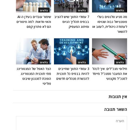
בלוגים
בלוגים
בלוגים
מה מניע טלנטים בעלי
7 עמודי התווך שיש להציב
שימור עובדים בעידן ה-AI
פוטנציאל גבוה שגויסו
בבסיס תהליך הגיוס
והאי-וודאות: למה פיטורים
לעתודה ניהולית, לעזוב או
ומיתוג המעסיק
הם לא פתרון קסם
להשאר
בלוגים
בלוגים
בלוגים
חילופי מנכ"לים: איך לנהל
3 עמודי התווך שחייבים
הצד האפל של המנטורינג:
את המעבר ממנכ"ל מייסד
להיות בבסיס כל תוכנית
מתי תוכנית המנטורינג
למנכ"ל מקצועי
להכשרת מנהלים חדשים
הופכת למנגנון שיבוט
פוליטי
אין תגובות
השאר תגובה