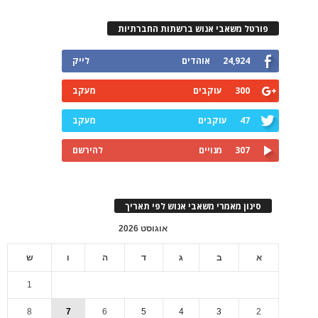
פורטל משאבי אנוש ברשתות החברתיות
24,924
אוהדים
לייק
300
עוקבים
מעקב
47
עוקבים
מעקב
307
מנויים
להירשם
סינון מאמרי משאבי אנוש לפי תאריך
אוגוסט 2026
א
ב
ג
ד
ה
ו
ש
1
8
7
6
5
4
3
2