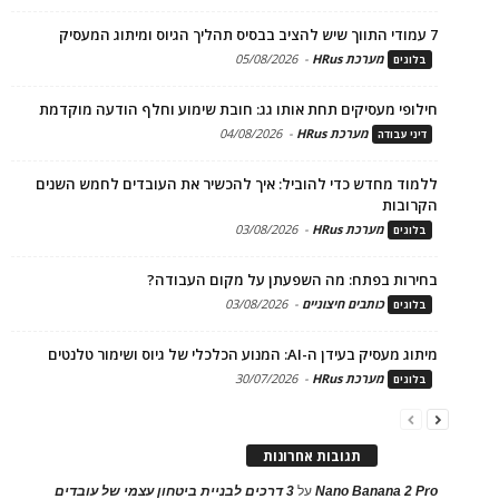
7 עמודי התווך שיש להציב בבסיס תהליך הגיוס ומיתוג המעסיק
מערכת HRus
-
05/08/2026
בלוגים
חילופי מעסיקים תחת אותו גג: חובת שימוע וחלף הודעה מוקדמת
מערכת HRus
-
04/08/2026
דיני עבודה
ללמוד מחדש כדי להוביל: איך להכשיר את העובדים לחמש השנים
הקרובות
מערכת HRus
-
03/08/2026
בלוגים
בחירות בפתח: מה השפעתן על מקום העבודה?
כותבים חיצוניים
-
03/08/2026
בלוגים
מיתוג מעסיק בעידן ה-AI: המנוע הכלכלי של גיוס ושימור טלנטים
מערכת HRus
-
30/07/2026
בלוגים
תגובות אחרונות
Nano Banana 2 Pro
על
3 דרכים לבניית ביטחון עצמי של עובדים