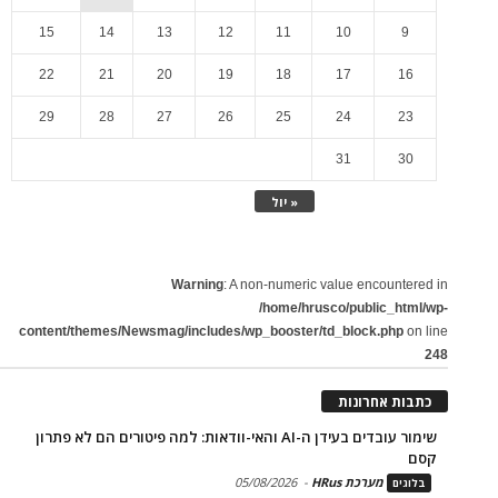
15
14
13
12
11
10
9
22
21
20
19
18
17
16
29
28
27
26
25
24
23
31
30
« יול
Warning
: A non-numeric value encountered in
/home/hrusco/public_html/wp-
content/themes/Newsmag/includes/wp_booster/td_block.php
on line
248
כתבות אחרונות
שימור עובדים בעידן ה-AI והאי-וודאות: למה פיטורים הם לא פתרון
קסם
מערכת HRus
-
05/08/2026
בלוגים