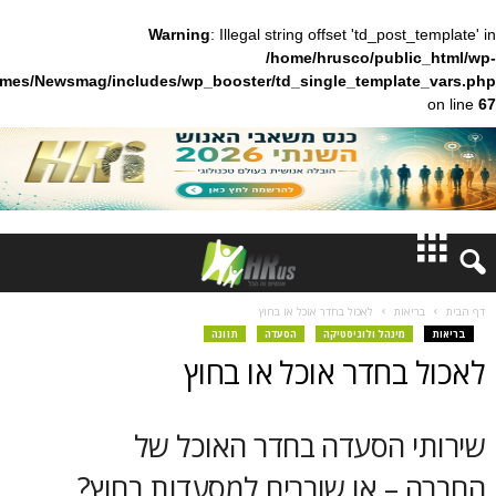
Warning
: Illegal string offset 'td_pos
/home/hrusco/publ
content/themes/Newsmag/includes/wp_booster/td_single_templa
חדשות
ות
לאכול בחדר אוכל או בחוץ
מינהל ולוגיסטיקה
הסעדה
תזונה
דעות
בחדר אוכל או בחוץ
ברנז'ה
 הסעדה בחדר האוכל של
מאמרים
– או שוברים למסעדות בחוץ?