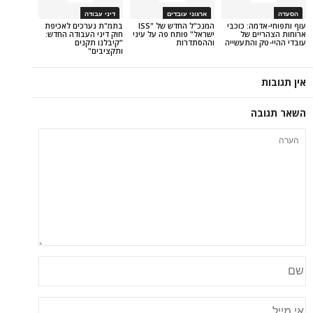
ארגוני עובדים
דיני עבודה
ה: כוכבי
המנכ"ל החדש של "ISS
בתמ"ת נערכים לאכיפת
ם של
ישראל" פותח פה על עיני
חוק דיני העבודה החדש:
והתעשייה
וההסתדרות
"קיבלנו תקנים
ותקציבים"
ה