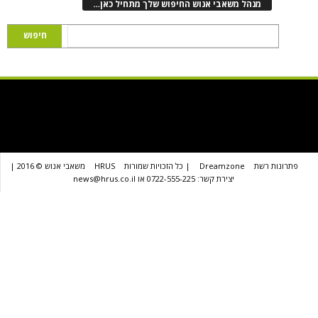
נהל משאבי אנוש החיפוש שלך מתחיל כאן…
שת
Dreamzone
| כל הזכויות שמורות
HRUS
משאבי אנוש © 2016 |
יצירת קשר: 0722-555-225 או news@hrus.co.il