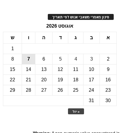
ינון מאמרי משאבי אנוש לפי תאריך
אוגוסט 2026
ב
ג
ד
ה
ו
ש
1
8
7
6
5
4
3
15
14
13
12
11
10
22
21
20
19
18
17
1
29
28
27
26
25
24
2
31
3
« יול
Warning
: A non-numeric value encounte