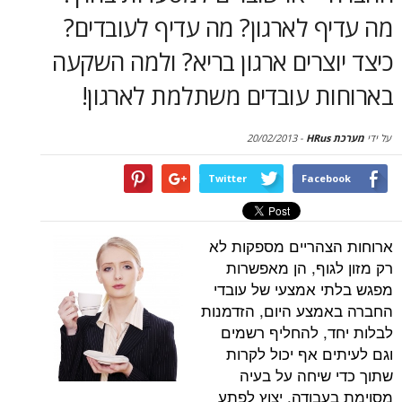
סקירות
 לארגון? מה עדיף לעובדים?
דף הבית
צרים ארגון בריא? ולמה השקעה
ת עובדים משתלמת לארגון!
20/02/2013
-
Twitter
Face
הריים מספקות לא
וף, הן מאפשרות
 אמצעי של עובדי
צע היום, הזדמנות
, להחליף רשמים
 אף יכול לקרות
שיחה על בעיה
בודה, יצוץ לפתע