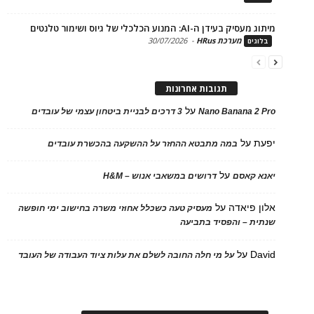
בעידן ה-AI: המנוע הכלכלי של גיוס ושימור טלנטים
מערכת HRus
-
30/07/2026
ים
תגובות אחרונות
על
Nano Banana 2
3 דרכים לבניית ביטחון עצמי של עובדים
על
במה מתבטא ההחזר על ההשקעה בהכשרת עובדים
על
 קאסם
דרושים במשאבי אנוש – H&M
 פיאדה
על
מעסיק טעה כשכלל אחוזי משרה בחישוב ימי חופשה
ת – והפסיד בתביעה
D
על
על מי חלה החובה לשלם את עלות ציוד העבודה של העובד