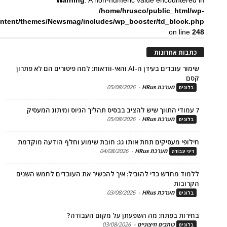
/home/hrusco/public_htm
content/themes/Newsmag/includes/wp_booster/td_bloc
on li
ת אחרונות
שימור עובדים בעידן ה-AI והאי-וודאות: למה פיטורים הם לא פתרון
מערכת HRus
-
05/08/2026
ים
מערכת HRus
-
05/08/2026
ים
פי מעסיקים תחת אותו גג: חובת שימוע וחלף הודעה מוקדמת
מערכת HRus
-
04/08/2026
 עבודה
ד מחדש כדי להוביל: איך להכשיר את העובדים לחמש השנים
בות
מערכת HRus
-
03/08/2026
ים
ות בפתח: מה השפעתן על מקום העבודה?
כותבים חיצוניים
-
03/08/2026
ים