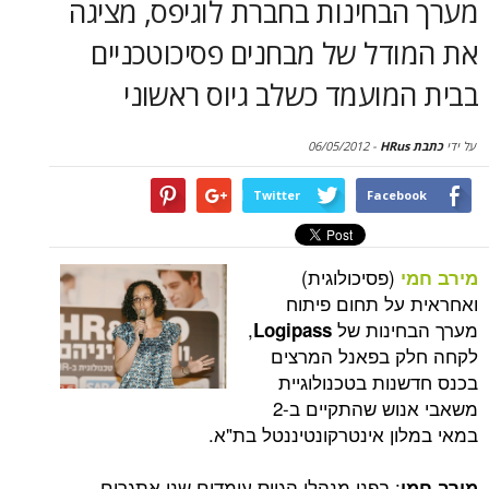
בחינות בחברת לוגיפס, מציגה
סקירות
דל של מבחנים פסיכוטכניים
דף הבית
ועמד כשלב גיוס ראשוני
06/05/2012
-
Twitter
Face
(פסיכולוגית)
ל תחום פיתוח
ינות של
,
Logipass
 בפאנל המרצים
ות בטכנולוגיית
משאבי אנוש שהתקיים ב-2
ן אינטרקונטיננטל בת"א.
: בפני מנהלי הגיוס עומדים שני אתגרים