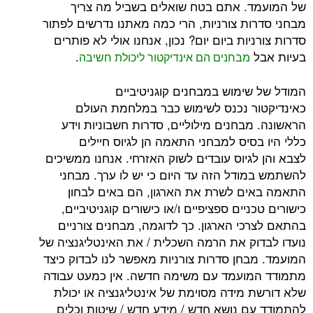
. אתם בטח שואלים בשביל מה צריך
ות צורניות, הרי כמה מאתנו נדרשים לפתור
יות ביום יום? נכון, אנחנו אולי לא פותרים
ל
.
מ
בחנים הם אינדיקטור ליכולת חשיבה
שימוש במבחנים קוגניטיביים
ר נכנס לשימוש כבר במלחמת העולם
מבחנים מילוליים, סדרות חשבוניות וידע
סיס למבחני התאמה הן לגיוס חיילים
גיוס עובדים לשוק האזרחי. אנחנו ממשיכים
ודל הזה עד היום כי יש לו ערך. מבחני
ם לשרת את הארגון, הם באים לבחון
ניים ספציפיים ו/או כישורים קוגניטיביים,
כי הארגון. כך לדוגמה, מבחנים צורניים
וק את הרמה השכלית / את האינטליגנציה של
בחן סדרות צורניות מאפשר לנו לבדוק כיצד
ועמד עם משימה חדשה. אין כמעט עבודה
 מידה מסוימת של אינטליגנציה או יכולת
ם נושא חדש / מידע חדש / שיטות וכלים