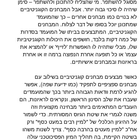
תפר. מי שהצליח להתכונן ולהשתפר – סימן
יכוי גבוה יותר. אבל המבחנים הקוגניטיביים
 כמו מבחנים אחרים – כך שהמועמד
וכל בסופו של דבר לצלוח. המבחנים
יים, המתבצעים בביתו של המועמד בסדרות
ות בלבד, חושפים את היכולות הקוגניטיביות
 שתהיה לו האפשרות 'לזייף' או 'להמציא את
כל תופעה אחרת הנפוצה ברמה זו או אחרת
במבחנים אישיותיים.
ים מבחנים קוגניטיביים בשילוב עם
ציפיים לתפקיד (כמו ידיעת שפה), אפשר
ת וודאות הגבוהה ביותר בכך שהמועמדים
שלב הסינון הראשון, ונקראים לראיונות, הם
מתאימים ביותר מבחינה מקצועית וזה
י את שיטת הגיוס המסורתית. כדי לשמור
 הכלכלי של "למיין רבים במעט כסף" ורק
ין מעטים בהרבה כסף". צריך לשנות משהו
ימת, בה תהליך המיון הפסיכוטכני עולה