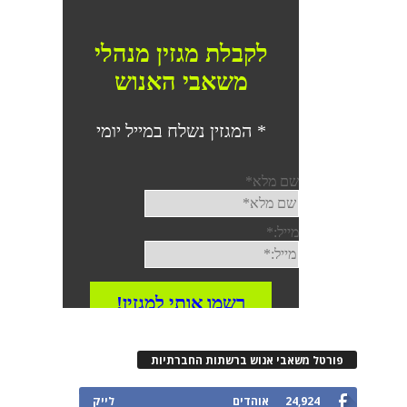
רטל משאבי אנוש ברשתות החברתיות
24,924
אוהדים
לייק