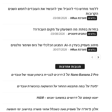
ד מחדש כדי להוביל: איך להכשיר את העובדים לחמש השנים
בות
מערכת HRus
-
03/08/2026
ים
ות בפתח: מה השפעתן על מקום העבודה?
כותבים חיצוניים
-
03/08/2026
ים
בעידן ה-AI: המנוע הכלכלי של גיוס ושימור טלנטים
מערכת HRus
-
30/07/2026
ים
תגובות אחרונות
על
Nano Banana 2
3 דרכים לבניית ביטחון עצמי של עובדים
על
במה מתבטא ההחזר על ההשקעה בהכשרת עובדים
על
 קאסם
דרושים במשאבי אנוש – H&M
 פיאדה
על
מעסיק טעה כשכלל אחוזי משרה בחישוב ימי חופשה