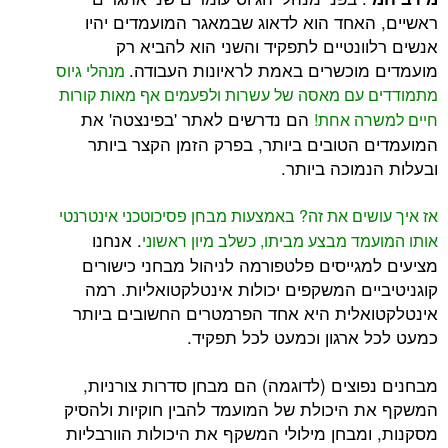
אחד הוא לדאוג שבמאגר המועמדים יהיו
ונטיים לתפקיד והשני הוא להביא רק
וכשרים באמת לראיונות העבודה.
מנהלי גיוס
עם מאסה של עשרות ולפעמים אף מאות קורות
הם נדרשים לאתר 'בפינצטה' את
ה אחת!
הטובים ביותר, בפרק הזמן הקצר ביותר
מוכה ביותר.
ים את זה? באמצעות מבחן פסיכוטכני אינטרנטי
. אנחנו
ד מבצע מביתו, כשלב מיון ראשוני
גייסים פלטפורמה לניהול מבחני כישורים
ים המשקפים יכולות אינטלקטואליות. רמה
לית היא אחד הפרמטרים החשובים ביותר
ארגון וכמעט לכל תפקיד.
וצים (לדוגמה) הם מבחן סדרות צורניות,
היכולת של המועמד להבין חוקיות ולהסיק
מבחן מילולי המשקף את היכולות הוורבליות