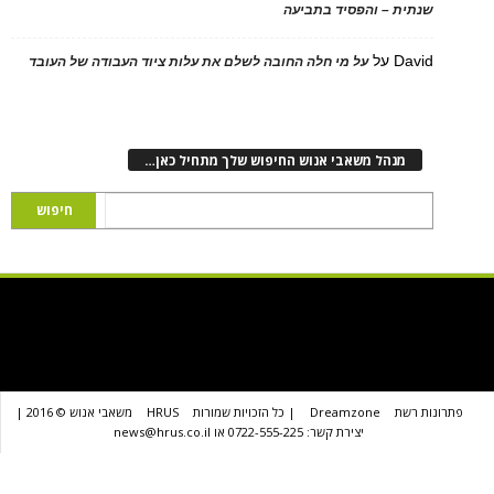
ת – והפסיד בתביעה
D
על
על מי חלה החובה לשלם את עלות ציוד העבודה של העובד
נהל משאבי אנוש החיפוש שלך מתחיל כאן…
שת
Dreamzone
| כל הזכויות שמורות
HRUS
משאבי אנוש © 2016 |
יצירת קשר: 0722-555-225 או news@hrus.co.il