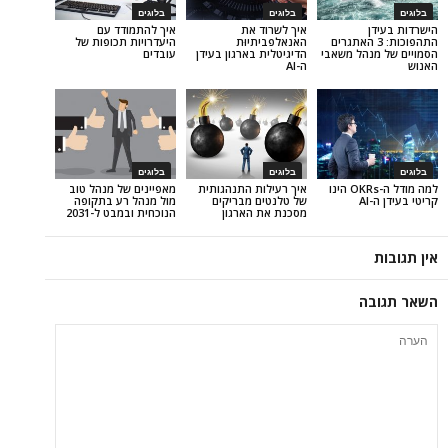
בלוגים
בלוגים
איך לשרוד את
איך להתמודד עם
וכות: 3 האתגרים
האנאלפביתיוּת
היעדרויות תכופות של
הל משאבי
הדיגיטלית בארגון בעידן
עובדים
ה-AI
בלוגים
בלוגים
למה מודל ה-OKRs הינו
איך רעילות התנהגותית
מאפיינים של מנהל טוב
של טלנטים מבריקים
מול מנהל רע בתקופה
מסכנת את הארגון
הנוכחית ובמבט ל-2031
ה