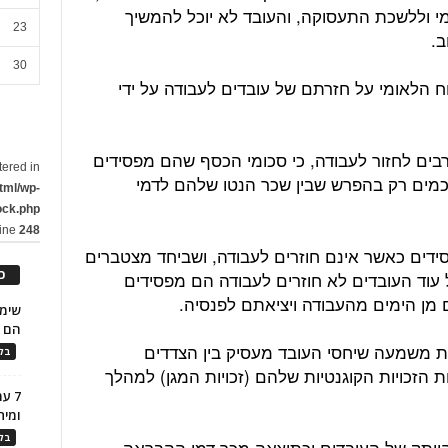
י וללשכת התעסוקה, והעובד לא יוכל להמשיך
23
ב.
30
טוח הלאומי על חזרתם של עובדים לעבודה על ידי
בים לחזור לעבודה, כי סכומי הכסף שהם מפסידים
tered in
כמים רק בהפרש שבין שכר הנטו שלהם לדמי
tml/wp-
ock.php
line
248
ידים כאשר אינם חוזרים לעבודה, ושביחד מצטברים
כ
ל עוד העובדים לא חוזרים לעבודה הם מפסידים
ם מן הימים מהעבודה ויציאתם לפנסיה.
הם ל
ת משמעה שיחסי העובד מעסיק בין הצדדים
בלו
 הזכויות הקוגנטיות שלהם (זכויות המגן) למהלך
7 ע
ומית
בלו
וותק של העובדים וכתוצאה מכך דמי ההבראה