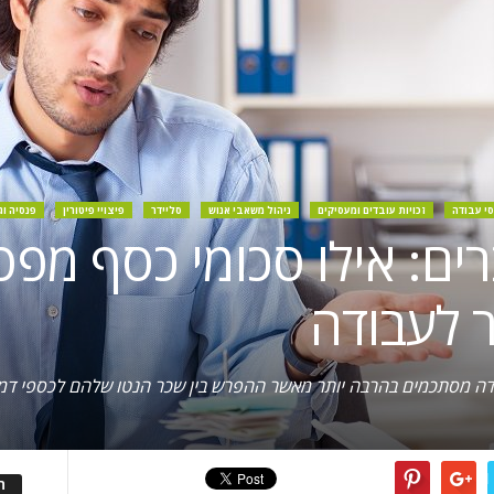
סי עבודה
זכויות עובדים ומעסיקים
ניהול משאבי אנוש
סליידר
פיצויי פיטורין
פנסיה ו
ם: אילו סכומי כסף מפסי
 לעבודה
דה מסתכמים בהרבה יותר מאשר ההפרש בין שכר הנטו שלהם לכספי דמ
ה