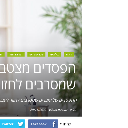
דעות
בלוגים
שכר עובדים
דמי הבראה
יח
הפסדים מצטברי
שמסרבים לחזור
ההפסדים של עובדים שמסרבים לחזור לעבו
על ידי
מערכת HRus
-
29/11/2020
שיתוף
Twitter
Facebook