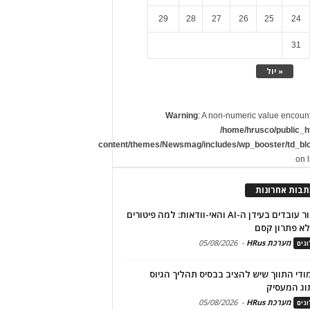
29
28
27
26
25
24
31
« יול
Warning
: A non-numeric value encoun
/home/hrusco/public_h
content/themes/Newsmag/includes/wp_booster/td_bl
on 
תבות אחרונות
שימור עובדים בעידן ה-AI והאי-וודאות: למה פיטורים
א פתרון קסם
מערכת HRus
-
05/08/2026
גים
מודי התווך שיש להציב בבסיס תהליך הגיוס
וג המעסיק
מערכת HRus
-
05/08/2026
גים