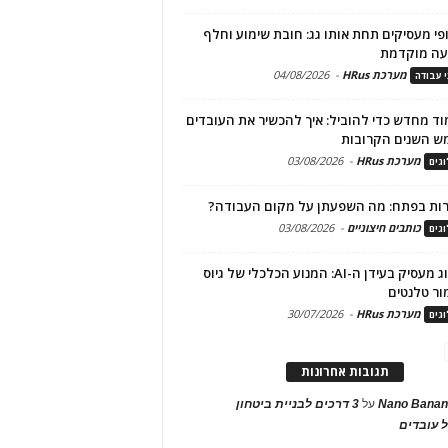
פי מעסיקים תחת אותו גג: חובת שימוע וחלף
עה מוקדמת
מערכת HRus
-
04/08/2026
י עבודה
ד מחדש כדי להוביל: איך להכשיר את העובדים
ש השנים הקרובות
מערכת HRus
-
03/08/2026
גים
ות בפתח: מה השפעתן על מקום העבודה?
כותבים חיצוניים
-
03/08/2026
גים
מיתוג מעסיק בעידן ה-AI: המנוע הכלכלי של גיוס
ור טלנטים
מערכת HRus
-
30/07/2026
גים
תגובות אחרונות
Nano Banan
על
3 דרכים לבניית ביטחון
 עובדים