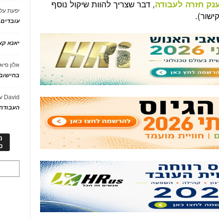
, דבר שצריך להוות שיקול נוסף
ענק חזרה לעבודה
יפעת
על
שור).
עובדים
יאנא ק
אלון פיא
בחישוב 
David
ע
העבודה 
מ
כ