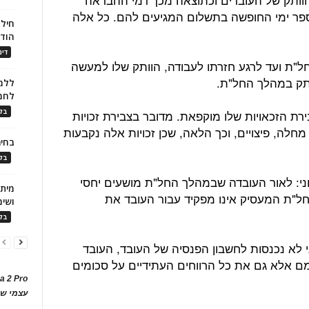
מספר ימי החופשה בתשלום המגיעים להם. כל אלה
חילו
הוד
דינ
ל"ת ועד לרגע חזרתו לעבודה, הוותק שלו למעשה
ותק במהלך החל"ת.
ללמו
לחמ
בלו
רת הזכאויות שלו מוקפאת. מדובר בצבירת זכויות
חלה, פיצויים, וכך הלאה, שכן זכויות אלה נקבעות
בחיר
בלו
י: לאור העובדה שבמהלך החל"ת מושעים יחסי
ל"ת המעסיק אינו מפקיד עבור העובד את
ושימ
בלו
 לא נכנסות לחשבון הפנסיה של העובד, העובד
ם אלא גם את כל הרווחים העתידיים על סכומים
a 2 Pro
עצמי של