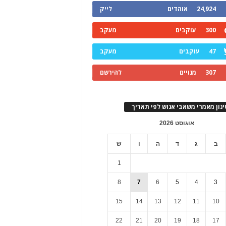
24,924
אוהדים
לייק
300
עוקבים
מעקב
47
עוקבים
מעקב
307
מנויים
להירשם
ינון מאמרי משאבי אנוש לפי תאריך
אוגוסט 2026
ב
ג
ד
ה
ו
ש
1
8
7
6
5
4
3
15
14
13
12
11
10
22
21
20
19
18
17