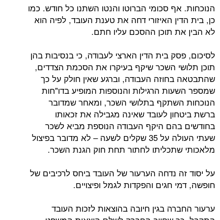
הנוכחות. אף סכומי הברוטו והנטו השתנו כל חודש. כמו
כן, בית הדין האיזורי דחה את טענת העובד, לפיה הוא
לא הבין את תוכן ההסכם עליו חתם.
לסיכום, פסק בית הדין הארצי לעבודה, כי בנסיבות בהן
תוכן תלושי השכר שיקף בעיקרו את הסכמת הצדדים,
שהתבטאה בחוזה העבודה, וברגע שאין חולק על כך
שמספר השעות הרגילות והנוספות המופיע בדו"חות
הנוכחות השתקף בתלושי השכר, ומאחר שמדובר
ברשת ביטחון לעובד שאינה מגבילה את זכאותו
בחודשים בהם היקף העבודה הנוספת מביא לשכר
שעתי העולה על 35 שקלים לשעה – לא מדובר בפיצול
מלאכותי שתכליתו לחתור תחת חוק הגנת השכר.
על יסוד זה נדחה הערעור של העובד ביחס לרכיבים של
חופשה, דמי חגים והפקדות לגמל ופיצויים.
ערעור החברה בגין חיובה בהוצאות לזכות העובד
התקבל, כך שחיוב החברה לשלם הוצאות המשפט