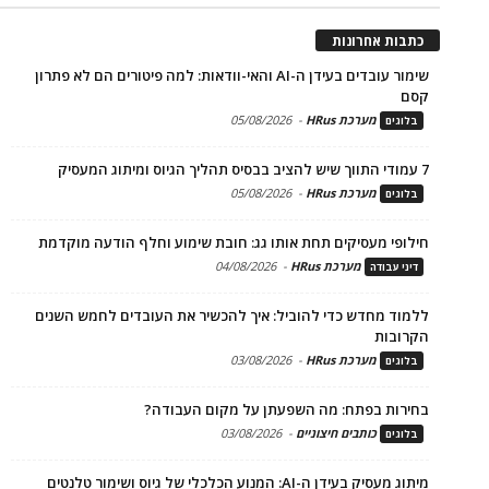
כתבות אחרונות
שימור עובדים בעידן ה-AI והאי-וודאות: למה פיטורים הם לא פתרון
קסם
מערכת HRus
-
05/08/2026
בלוגים
7 עמודי התווך שיש להציב בבסיס תהליך הגיוס ומיתוג המעסיק
מערכת HRus
-
05/08/2026
בלוגים
חילופי מעסיקים תחת אותו גג: חובת שימוע וחלף הודעה מוקדמת
מערכת HRus
-
04/08/2026
דיני עבודה
ללמוד מחדש כדי להוביל: איך להכשיר את העובדים לחמש השנים
הקרובות
מערכת HRus
-
03/08/2026
בלוגים
בחירות בפתח: מה השפעתן על מקום העבודה?
כותבים חיצוניים
-
03/08/2026
בלוגים
מיתוג מעסיק בעידן ה-AI: המנוע הכלכלי של גיוס ושימור טלנטים