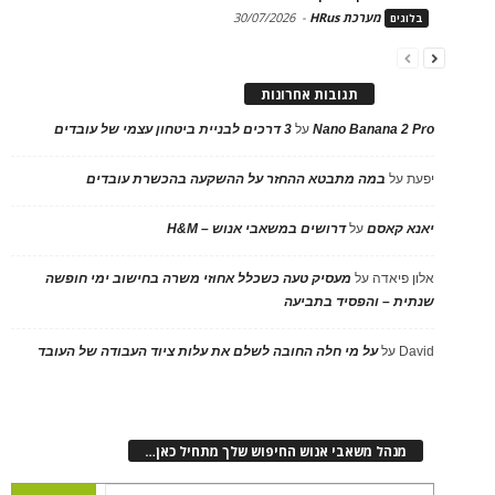
מערכת HRus
-
30/07/2026
בלוגים
תגובות אחרונות
Nano Banana 2 Pro
על
3 דרכים לבניית ביטחון עצמי של עובדים
יפעת
על
במה מתבטא ההחזר על ההשקעה בהכשרת עובדים
יאנא קאסם
על
דרושים במשאבי אנוש – H&M
אלון פיאדה
על
מעסיק טעה כשכלל אחוזי משרה בחישוב ימי חופשה
שנתית – והפסיד בתביעה
David
על
על מי חלה החובה לשלם את עלות ציוד העבודה של העובד
מנהל משאבי אנוש החיפוש שלך מתחיל כאן…