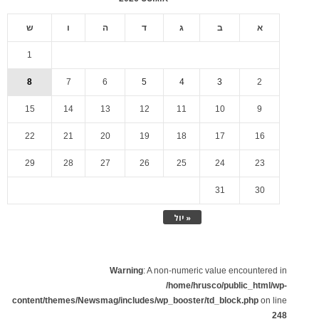
א
ב
ג
ד
ה
ו
ש
1
8
7
6
5
4
3
2
15
14
13
12
11
10
9
22
21
20
19
18
17
16
29
28
27
26
25
24
23
31
30
« יול
Warning
: A non-numeric value encountered in
/home/hrusco/public_html/wp-
content/themes/Newsmag/includes/wp_booster/td_block.php
on line
248