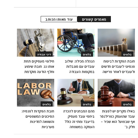
מאמרים קשורים
עוד מאותו הכותב
בלוגים
בלוגים
דיני עבודה
חובת הפקדות לביטוח
הנהלה מכילה: שילוב
חילופי מעסיקים תחת
פנסיוני לעובדים חדשים
עובדים עם מוגבלות
אותו גג: חובת שימוע
ולעובדים לאחר פרישה
במקומות העבודה
וחלף הודעה מוקדמת
בלוגים
בלוגים
בלוגים
באילו מקרים יש לפצות
מהם המבחנים להכרה
חובת הפקדות לפנסיה:
עובד שהועסק כפרילנסר
ביחסי עובד מעסיק
הסיכונים המשפטיים
אף שבפועל הוא שכיר –
בדיעבד ומתי זה כולל
והשוואה למדינות
חלק ב'
העסקה במשפחה
מערביות