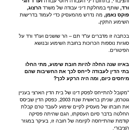
והציבורי, בתחום דיני העבודה ויחסי עבודה
ועו"ד חגי
שותף במחלקת דיני עבודה של משרד
ורד,
הרצוג,
מה נדרש מהמעסיק כדי לעמוד בדרישות
פוקס נאמן,
השימוע התקין
.
בכתבה זו מדברים עו"ד תם – הר שושנים ועו"ד ורד על
סוגיות נוספות הכרוכות בחובת השימוע ובנושא
הפיטורים.
באיזו שנה החלה להיות חובת שימוע, מתי החלו
בתי הדין לעבודה לייחס לכך את החשיבות שהם
מיחסים כיום, ומה היה הרקע לכך?
"מקובל להתייחס לפסק דינו של בית הדין הארצי בעניין
גוטרמן, שניתן בראשית שנת 2003, כפסק הדין שביסס
את חובתו של מעסיק לקיים שימוע לעובד טרם קבלת
החלטה בדבר סיום העסקתו, הגם שהיתה פסיקה
קודמת שהתייחסה לקיומה של חובה זו, בעיקר במגזר
הציבורי.