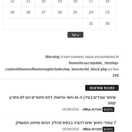
22
21
20
19
18
17
16
29
28
27
26
25
24
23
31
30
« יול
Warning
: A non-numeric value encountered in
/home/hrusco/public_html/wp-
content/themes/Newsmag/includes/wp_booster/td_block.php
on line
248
כתבות אחרונות
שימור עובדים בעידן ה-AI והאי-וודאות: למה פיטורים הם לא פתרון
קסם
מערכת HRus
-
05/08/2026
בלוגים
7 עמודי התווך שיש להציב בבסיס תהליך הגיוס ומיתוג המעסיק
מערכת HRus
-
05/08/2026
בלוגים