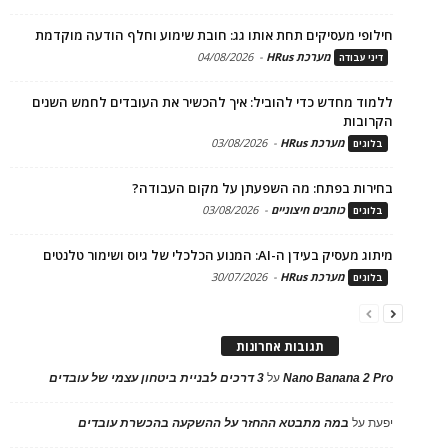
חילופי מעסיקים תחת אותו גג: חובת שימוע וחלף הודעה מוקדמת
מערכת HRus
-
04/08/2026
דיני עבודה
ללמוד מחדש כדי להוביל: איך להכשיר את העובדים לחמש השנים
הקרובות
מערכת HRus
-
03/08/2026
בלוגים
בחירות בפתח: מה השפעתן על מקום העבודה?
כותבים חיצוניים
-
03/08/2026
בלוגים
מיתוג מעסיק בעידן ה-AI: המנוע הכלכלי של גיוס ושימור טלנטים
מערכת HRus
-
30/07/2026
בלוגים
תגובות אחרונות
Nano Banana 2 Pro
על
3 דרכים לבניית ביטחון עצמי של עובדים
יפעת
על
במה מתבטא ההחזר על ההשקעה בהכשרת עובדים