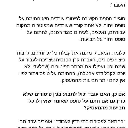
העובד".
סוגייה נוספת הקשורה לפיטורי עובדים היא חתימה על
טופס ויתור. לא אחת קורה שעובדים שמפוטרים ממקום
עבודתם, נאלצים, לעיתים כנגד רצונם, לחתום על
טופס ויתור על תביעות.
כלומר, המעסיק מתנה את קבלת כל זכויותיהם, לרבות
פיצויי פיטורים, העברת קרן הפנסיה שצריכה לעבור על
שמם וכו', ואפילו את מכתב הפיטורים (שבלעדיו לא
יוכלו לקבל דמי אבטלה), בחתימה על טופס ויתור לפיו
אין להם יותר תביעות מהמעסיק.
אם כן, האם עובד יכול לתבוע בגין פיטורים שלא
כדין גם אם חתם על טופס שאומר שאין לו כל
תביעות מהמעסיק?
"בהתאם לפסיקת בתי הדין לעבודה" אומרים עו"ד תם
הר-שושנים ועו"ד ורד, "חתימתו של עובד על כתב ויתור