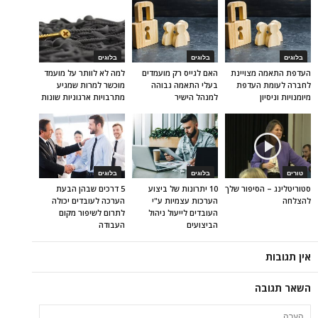
בלוגים
בלוגים
בלוגים
העדפת התאמה מצויינת
האם לגייס רק מועמדים
למה לא לוותר על מועמד
לחברה לעומת העדפת
בעלי התאמה גבוהה
מוכשר למרות שמגיע
מיומנויות וניסיון
למנהל הישיר
מתרבויות ארגוניות שונות
טורים
בלוגים
בלוגים
סטוריטלינג – הסיפור שלך
10 יתרונות של ביצוע
5 דרכים שבהן הבעת
להצלחה
הערכות עצמיות ע"י
הערכה לעובדים יכולה
העובדים לייעול ניהול
לתרום לשיפור מקום
הביצועים
העבודה
אין תגובות
השאר תגובה