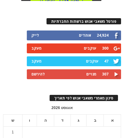
פורטל משאבי אנוש ברשתות החברתיות
24,924
אוהדים
לייק
300
עוקבים
מעקב
47
עוקבים
מעקב
307
מנויים
להירשם
סינון מאמרי משאבי אנוש לפי תאריך
אוגוסט 2026
א
ב
ג
ד
ה
ו
ש
1