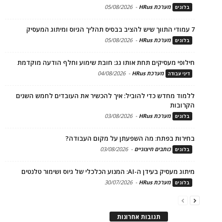
מערכת HRus
-
05/08/2026
בלוגים
7 עמודי התווך שיש להציב בבסיס תהליך הגיוס ומיתוג המעסיק
מערכת HRus
-
05/08/2026
בלוגים
חילופי מעסיקים תחת אותו גג: חובת שימוע וחלף הודעה מוקדמת
מערכת HRus
-
04/08/2026
דיני עבודה
ללמוד מחדש כדי להוביל: איך להכשיר את העובדים לחמש השנים
הקרובות
מערכת HRus
-
03/08/2026
בלוגים
בחירות בפתח: מה השפעתן על מקום העבודה?
כותבים חיצוניים
-
03/08/2026
בלוגים
מיתוג מעסיק בעידן ה-AI: המנוע הכלכלי של גיוס ושימור טלנטים
מערכת HRus
-
30/07/2026
בלוגים
תגובות אחרונות