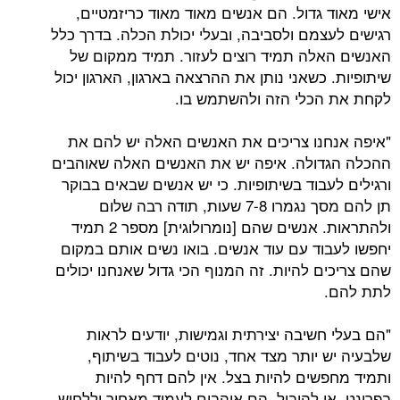
אישי מאוד גדול. הם אנשים מאוד מאוד כריזמטיים,
רגישים לעצמם ולסביבה, ובעלי יכולת הכלה. בדרך כלל
האנשים האלה תמיד רוצים לעזור. תמיד ממקום של
שיתופיות. כשאני נותן את ההרצאה בארגון, הארגון יכול
לקחת את הכלי הזה ולהשתמש בו.
"איפה אנחנו צריכים את האנשים האלה יש להם את
ההכלה הגדולה. איפה יש את האנשים האלה שאוהבים
ורגילים לעבוד בשיתופיות. כי יש אנשים שבאים בבוקר
תן להם מסך נגמרו 7-8 שעות, תודה רבה שלום
ולהתראות. אנשים שהם [נומרולוגית] מספר 2 תמיד
יחפשו לעבוד עם עוד אנשים. בואו נשים אותם במקום
שהם צריכים להיות. זה המנוף הכי גדול שאנחנו יכולים
לתת להם.
"הם בעלי חשיבה יצירתית וגמישות, יודעים לראות
שלבעיה יש יותר מצד אחד, נוטים לעבוד בשיתוף,
ותמיד מחפשים להיות בצל. אין להם דחף להיות
בפרונט. או להוביל. הם אוהבים לעמוד מאחור וללחוש