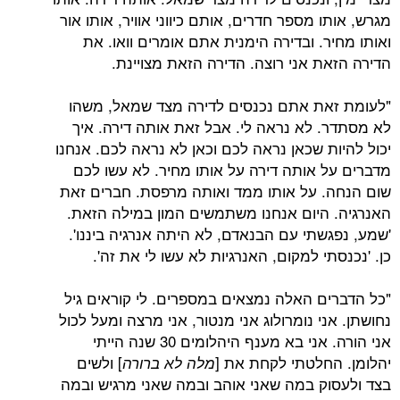
מגרש, אותו מספר חדרים, אותם כיווני אוויר, אותו אור
ואותו מחיר. ובדירה הימנית אתם אומרים וואו. את
הדירה הזאת אני רוצה. הדירה הזאת מצויינת.
"לעומת זאת אתם נכנסים לדירה מצד שמאל, משהו
לא מסתדר. לא נראה לי. אבל זאת אותה דירה. איך
יכול להיות שכאן נראה לכם וכאן לא נראה לכם. אנחנו
מדברים על אותה דירה על אותו מחיר. לא עשו לכם
שום הנחה. על אותו ממד ואותה מרפסת. חברים זאת
האנרגיה. היום אנחנו משתמשים המון במילה הזאת.
'שמע, נפגשתי עם הבנאדם, לא היתה אנרגיה ביננו'.
כן. 'נכנסתי למקום, האנרגיות לא עשו לי את זה'.
"כל הדברים האלה נמצאים במספרים. לי קוראים גיל
נחושתן. אני נומרולוג אני מנטור, אני מרצה ומעל לכול
אני הורה. אני בא מענף היהלומים 30 שנה הייתי
יהלומן. החלטתי לקחת את [
] ולשים
מלה לא ברורה
בצד ולעסוק במה שאני אוהב ובמה שאני מרגיש ובמה