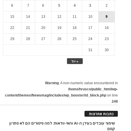
8
7
6
5
4
3
2
15
14
13
12
11
10
9
22
21
20
19
18
17
16
29
28
27
26
25
24
23
31
30
« יול
Warning
: A non-numeric value encountered in
/home/hrusco/public_html/wp-
content/themes/Newsmag/includes/wp_booster/td_block.php
on line
248
כתבות אחרונות
שימור עובדים בעידן ה-AI והאי-וודאות: למה פיטורים הם לא פתרון
קסם