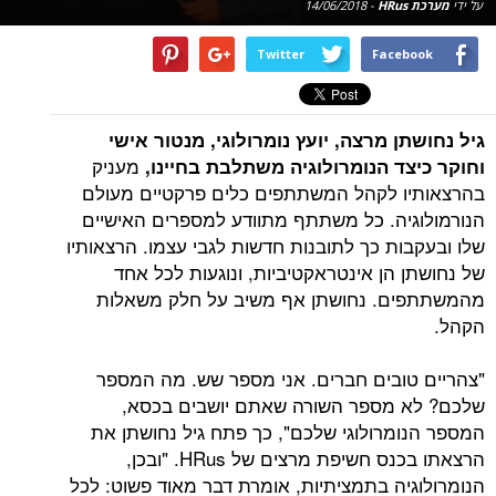
על ידי
מערכת HRus
-
14/06/2018
Twitter
Facebook
גיל נחושתן מרצה, יועץ נומרולוגי, מנטור אישי
מעניק
וחוקר כיצד הנומרולוגיה משתלבת בחיינו,
בהרצאותיו לקהל המשתתפים כלים פרקטיים מעולם
הנורמולוגיה. כל משתתף מתוודע למספרים האישיים
שלו ובעקבות כך לתובנות חדשות לגבי עצמו. הרצאותיו
של נחושתן הן אינטראקטיביות, ונוגעות לכל אחד
מהמשתתפים. נחושתן אף משיב על חלק משאלות
הקהל.
"צהריים טובים חברים. אני מספר שש. מה המספר
שלכם? לא מספר השורה שאתם יושבים בכסא,
המספר הנומרולוגי שלכם", כך פתח גיל נחושתן את
הרצאתו בכנס חשיפת מרצים של HRus. "ובכן,
הנומרולוגיה בתמציתיות, אומרת דבר מאוד פשוט: לכל