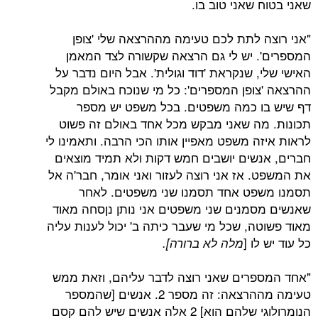
שאני בטוח שאני טוב בו.
"אני רוצה לתת לכם טעימה מההרצאה שלי 'צופן
המספרים'. יש לי גם הרצאה שקשורה לצד המאמן
האישי שלי, שנקראת 'דוד וגולית'. אבל היום נדבר על
ההרצאה 'צופן המספרים': כל מי שנוכח באולם מקבל
דף שיש בו כמה משפטים. בכל משפט יש מספר
תכונות. מה שאני מבקש מכל אחד באולם זה פשוט
לראות איזה משפט מאפיין אותו הכי הרבה. ותאמינו לי
חברים, אנשים יושבים חמש דקות ולא תמיד מוצאים
את המשפט. אז אני רוצה לעזור ואני אומר, חבר'ה אל
תסמנו משפט אחד תסמנו שני משפטים. לאחר
שאנשים מסמנים שני משפטים אני נותן נןסחה מאוד
מאוד פשוטה, שכל מי שעבר כיתה ב' יכול לענות עליה
כל עוד יש לו [
מלה לא ברורה].
"אחד המספרים שאני רוצה לדבר עליהם, וזאת ממש
טעימה מההרצאה: זה מספר 2. אנשים [שהמספר
הנומרולוגי שלהם הוא] 2 אלה אנשים שיש להם קסם