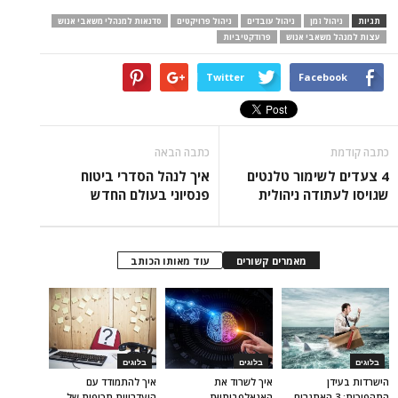
תגיות
ניהול זמן
ניהול עובדים
ניהול פרויקטים
סדנאות למנהלי משאבי אנוש
עצות למנהל משאבי אנוש
פרודקטיביות
Twitter
Facebook
כתבה קודמת
כתבה הבאה
4 צעדים לשימור טלנטים
איך לנהל הסדרי ביטוח
שגויסו לעתודה ניהולית
פנסיוני בעולם החדש
מאמרים קשורים
עוד מאותו הכותב
בלוגים
בלוגים
בלוגים
הישרדות בעידן
איך לשרוד את
איך להתמודד עם
התהפוכות: 3 האתגרים
האנאלפביתיוּת
היעדרויות תכופות של