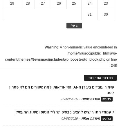
29
28
27
26
25
24
23
31
30
« יול
Warning
: A non-numeric value encountered in
/home/hrusco/public_html/wp-
content/themes/Newsmag/includes/wp_booster/td_block.php
on line
248
כתבות אחרונות
שימור עובדים בעידן ה-AI והאי-וודאות: למה פיטורים הם לא פתרון
קסם
מערכת HRus
-
05/08/2026
בלוגים
7 עמודי התווך שיש להציב בבסיס תהליך הגיוס ומיתוג המעסיק
מערכת HRus
-
05/08/2026
בלוגים