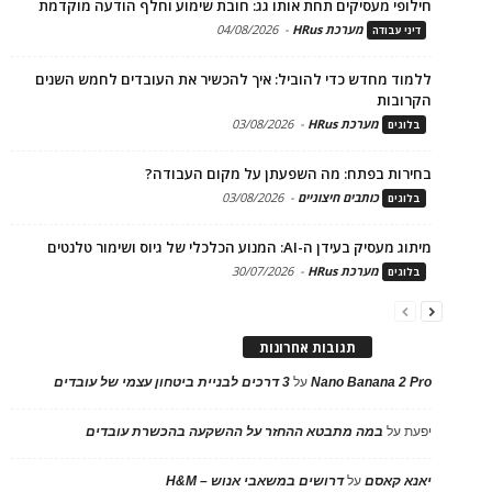
חילופי מעסיקים תחת אותו גג: חובת שימוע וחלף הודעה מוקדמת
מערכת HRus
-
04/08/2026
דיני עבודה
ללמוד מחדש כדי להוביל: איך להכשיר את העובדים לחמש השנים
הקרובות
מערכת HRus
-
03/08/2026
בלוגים
בחירות בפתח: מה השפעתן על מקום העבודה?
כותבים חיצוניים
-
03/08/2026
בלוגים
מיתוג מעסיק בעידן ה-AI: המנוע הכלכלי של גיוס ושימור טלנטים
מערכת HRus
-
30/07/2026
בלוגים
תגובות אחרונות
Nano Banana 2 Pro
על
3 דרכים לבניית ביטחון עצמי של עובדים
יפעת
על
במה מתבטא ההחזר על ההשקעה בהכשרת עובדים
יאנא קאסם
על
דרושים במשאבי אנוש – H&M