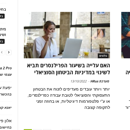
בחיר
בלו
ושימ
בלו
בלוגים
האם עלייה בשיעור הפרילנסרים תביא
a 2 Pro
ה
לשינוי במדיניות הביטחון הסוציאלי
עצמי של
מערכת HRus
-
13/10/2022
יפעת
ע
יותר ויותר עובדים מעדיפים לזנוח את הבטחון
בהכשרת
התעסוקתי והסוציאלי לטובת עבודה כפרילנסרים,
או ע"י פלטפורמות דיגיטליות, או בחוזה זמני
ור
לתקופה קצובה
יאנא ק
אלון פי
בחישוב 