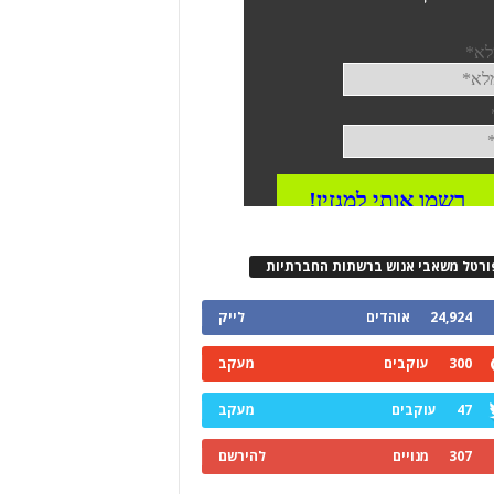
ורטל משאבי אנוש ברשתות החברתיות
24,924
אוהדים
לייק
300
עוקבים
מעקב
47
עוקבים
מעקב
307
מנויים
להירשם