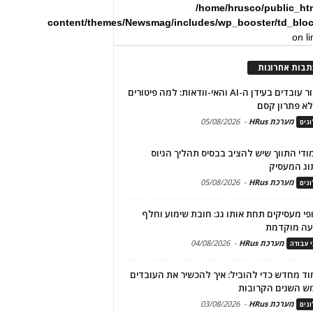
/home/hrusco/public_ht
content/themes/Newsmag/includes/wp_booster/td_blo
on l
תבות אחרונות
שימור עובדים בעידן ה-AI והאי-וודאות: למה פיטורים
א פתרון קסם
מערכת HRus
-
05/08/2026
גים
מודי התווך שיש להציב בבסיס תהליך הגיוס
וג המעסיק
מערכת HRus
-
05/08/2026
גים
פי מעסיקים תחת אותו גג: חובת שימוע וחלף
עה מוקדמת
מערכת HRus
-
04/08/2026
י עבודה
ד מחדש כדי להוביל: איך להכשיר את העובדים
ש השנים הקרובות
מערכת HRus
-
03/08/2026
גים