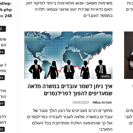
ות
משימות משאבי אנוש מתאימות ביותר למיקור חוץ,
ml/wp-
רים
האם כדאיות שכירת יועץ ארגוני עצמאי תלויה
ck.php
במספר העובדים
ine
248
כ
הם ל
בלו
7 ע
ומית
בלוגים
בלו
איך ניתן לשמר עובדים במשרה מלאה
חילו
שמעדיפים להפוך לפרילנסרים
הוד
מערכת HRus
-
14/05/2023
דינ
מים,
מחקרים רבים מצביעים על רצון הולך וגובר של
ללמו
לגבי
עובדים במשרה מלאה לעבור לעבודה כפרילנסרים
לחמ
ים
ועל כך שהתופעה הולכת ומתרחבת בכל העולם
המערבי
בלו