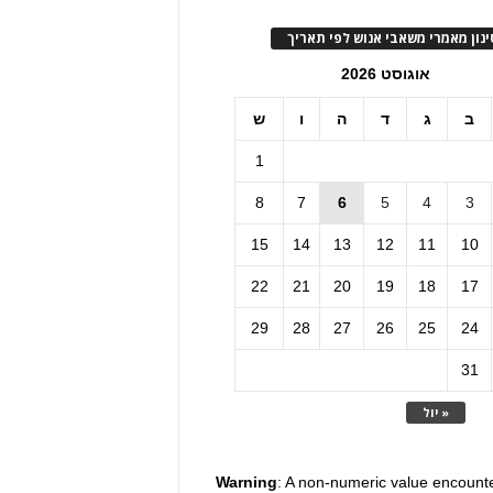
ינון מאמרי משאבי אנוש לפי תאריך
אוגוסט 2026
ב
ג
ד
ה
ו
ש
1
8
7
6
5
4
3
15
14
13
12
11
10
22
21
20
19
18
17
29
28
27
26
25
24
31
« יול
Warning
: A non-numeric value encount