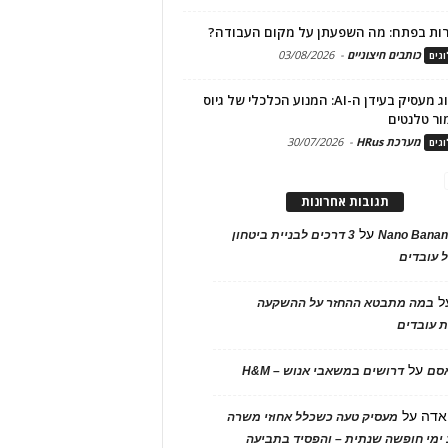
ות בפתח: מה השפעתן על מקום העבודה?
כותבים חיצוניים
-
03/08/2026
גים
מיתוג מעסיק בעידן ה-AI: המנוע הכלכלי של גיוס
ור טלנטים
מערכת HRus
-
30/07/2026
גים
תגובות אחרונות
על
Nano Banan
3 דרכים לבניית ביטחון
 עובדים
ל
במה מתבטא ההחזר על ההשקעה
 עובדים
על
אסם
דרושים במשאבי אנוש – H&M
אדה
על
מעסיק טעה כשכלל אחוזי משרה
ימי חופשה שנתית – והפסיד בתביעה