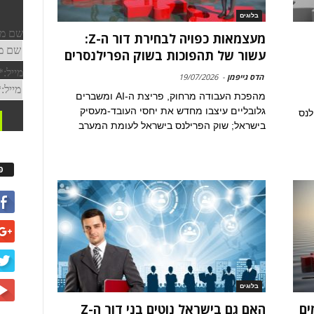
בלוגים
מעצמאות כפויה לבחירת דור ה-Z:
עשור של תהפוכות בשוק הפרילנסרים
הדס גייפמן
-
19/07/2026
מהפכת העבודה מרחוק, פריצת ה-AI ומשברים
גלובליים עיצבו מחדש את יחסי העובד-מעסיק
לנס
בישראל; שוק הפרילנס בישראל לעומת המערב
פ
בלוגים
ר ה-Z תורמים
האם גם בישראל נוטים בני דור ה-Z