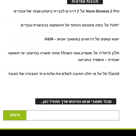
תגובות אחרונות
על
Nano Banana 2 Pro
3 דרכים לבניית ביטחון עצמי של עובדים
יפעת
על
במה מתבטא ההחזר על ההשקעה בהכשרת עובדים
על
יאנא קאסם
דרושים במשאבי אנוש – H&M
אלון פיאדה
על
מעסיק טעה כשכלל אחוזי משרה בחישוב ימי חופשה
שנתית – והפסיד בתביעה
David
על
על מי חלה החובה לשלם את עלות ציוד העבודה של העובד
מנהל משאבי אנוש החיפוש שלך מתחיל כאן…