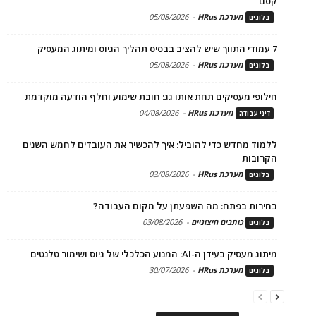
קסם
מערכת HRus
-
05/08/2026
בלוגים
7 עמודי התווך שיש להציב בבסיס תהליך הגיוס ומיתוג המעסיק
מערכת HRus
-
05/08/2026
בלוגים
חילופי מעסיקים תחת אותו גג: חובת שימוע וחלף הודעה מוקדמת
מערכת HRus
-
04/08/2026
דיני עבודה
ללמוד מחדש כדי להוביל: איך להכשיר את העובדים לחמש השנים
הקרובות
מערכת HRus
-
03/08/2026
בלוגים
בחירות בפתח: מה השפעתן על מקום העבודה?
כותבים חיצוניים
-
03/08/2026
בלוגים
מיתוג מעסיק בעידן ה-AI: המנוע הכלכלי של גיוס ושימור טלנטים
מערכת HRus
-
30/07/2026
בלוגים