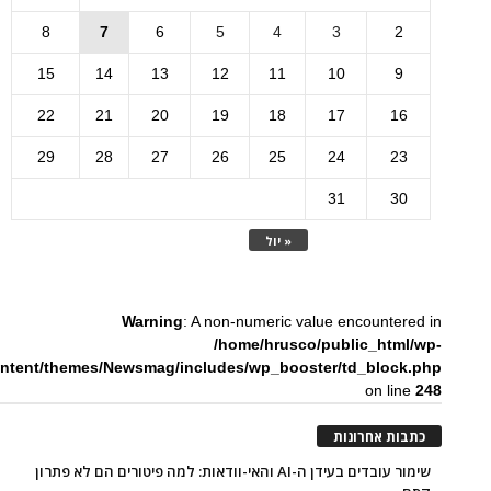
8
7
6
5
4
3
2
15
14
13
12
11
10
9
22
21
20
19
18
17
16
29
28
27
26
25
24
23
31
30
« יול
Warning
: A non-numeric value encountered in
/home/hrusco/public_html/wp-
ntent/themes/Newsmag/includes/wp_booster/td_block.php
on line
248
כתבות אחרונות
שימור עובדים בעידן ה-AI והאי-וודאות: למה פיטורים הם לא פתרון