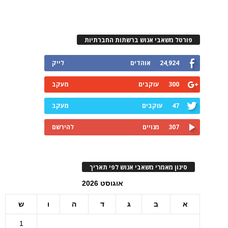
פורטל משאבי אנוש ברשתות החברתיות
24,924
אוהדים
לייק
300
עוקבים
מעקב
47
עוקבים
מעקב
307
מנויים
להירשם
סינון מאמרי משאבי אנוש לפי תאריך
אוגוסט 2026
א
ב
ג
ד
ה
ו
ש
1