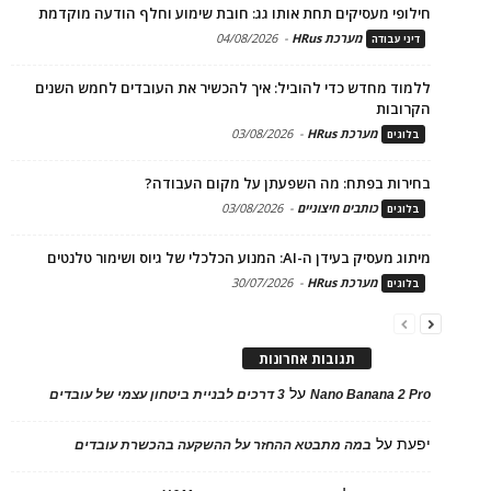
חילופי מעסיקים תחת אותו גג: חובת שימוע וחלף הודעה מוקדמת
מערכת HRus
-
04/08/2026
דיני עבודה
ללמוד מחדש כדי להוביל: איך להכשיר את העובדים לחמש השנים
הקרובות
מערכת HRus
-
03/08/2026
בלוגים
בחירות בפתח: מה השפעתן על מקום העבודה?
כותבים חיצוניים
-
03/08/2026
בלוגים
מיתוג מעסיק בעידן ה-AI: המנוע הכלכלי של גיוס ושימור טלנטים
מערכת HRus
-
30/07/2026
בלוגים
תגובות אחרונות
על
Nano Banana 2 Pro
3 דרכים לבניית ביטחון עצמי של עובדים
יפעת
על
במה מתבטא ההחזר על ההשקעה בהכשרת עובדים