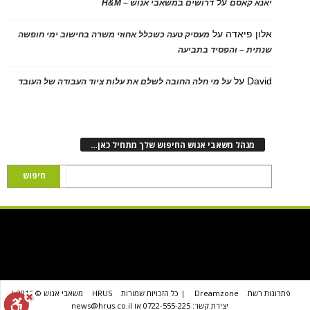
על
יאנא קאסם
דרושים במשאבי אנוש – H&M
אלון פיאדה
על
מעסיק טעה כשכלל אחוזי משרה בחישוב ימי חופשה
שנתית – והפסיד בתביעה
David
על
על מי חלה החובה לשלם את עלות ציוד העבודה של העובד
מנהל משאבי אנוש החיפוש שלך מתחיל כאן…
פתרונות רשת
Dreamzone
| כל הזכויות שמורות
HRUS
משאבי אנוש © 2016 |
יצירת קשר: 0722-555-225 או news@hrus.co.il