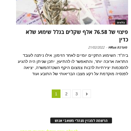
בלוגים
פיצוי של 76.58 אלף שקלים בגלל שימוע שלא
כדין
מערכת HRus
-
21/02/2022
ביה"ד: השימוע התקיים יומיים לאחר הזימון; אילו ניתנה לעובד
התראה ארוכה יותר, והתאפשר לו להתיעץ, יתכן שניתן היה להגיע
להסכמות יצירתיות לרבות צמצום היקף השכר\המשרה, יציאה
לפנסיה מוקדמת על רקע מצבו הבריאותי של התובע ועוד
1
2
3
הרשמה למגזין מנהלי משאבי אנוש