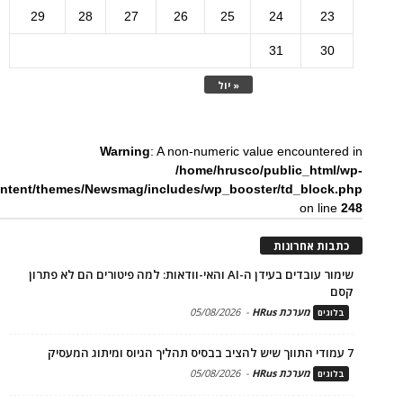
29
28
27
26
25
24
23
31
30
« יול
Warning
: A non-numeric value encountered in
/home/hrusco/public_html/wp-
ntent/themes/Newsmag/includes/wp_booster/td_block.php
on line
248
כתבות אחרונות
שימור עובדים בעידן ה-AI והאי-וודאות: למה פיטורים הם לא פתרון
קסם
מערכת HRus
-
05/08/2026
בלוגים
7 עמודי התווך שיש להציב בבסיס תהליך הגיוס ומיתוג המעסיק
מערכת HRus
-
05/08/2026
בלוגים