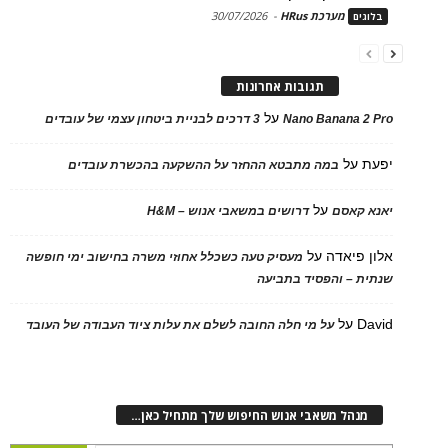
מערכת HRus
-
30/07/2026
בלוגים
תגובות אחרונות
על
Nano Banana 2 Pro
3 דרכים לבניית ביטחון עצמי של עובדים
יפעת
על
במה מתבטא ההחזר על ההשקעה בהכשרת עובדים
על
יאנא קאסם
דרושים במשאבי אנוש – H&M
אלון פיאדה
על
מעסיק טעה כשכלל אחוזי משרה בחישוב ימי חופשה
שנתית – והפסיד בתביעה
David
על
על מי חלה החובה לשלם את עלות ציוד העבודה של העובד
מנהל משאבי אנוש החיפוש שלך מתחיל כאן…