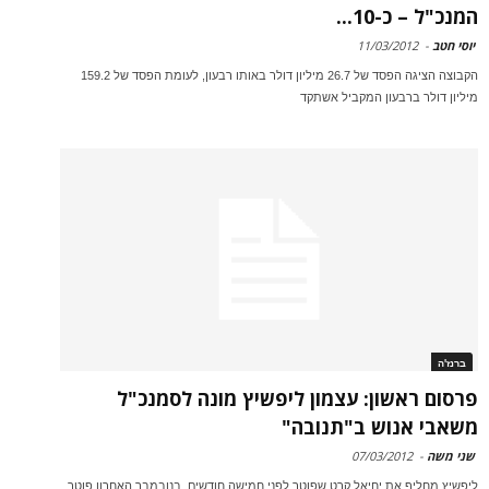
המנכ"ל – כ-10...
יוסי חטב
-
11/03/2012
הקבוצה הציגה הפסד של 26.7 מיליון דולר באותו רבעון, לעומת הפסד של 159.2
מיליון דולר ברבעון המקביל אשתקד
ברנז'ה
פרסום ראשון: עצמון ליפשיץ מונה לסמנכ"ל
משאבי אנוש ב"תנובה"
שני משה
-
07/03/2012
ליפשיץ מחליף את יחיאל קרט שפוטר לפני חמישה חודשים. בנובמבר האחרון פוטר