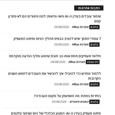
כתבות אחרונות
שימור עובדים בעידן ה-AI והאי-וודאות: למה פיטורים הם לא פתרון
קסם
מערכת HRus
-
05/08/2026
בלוגים
7 עמודי התווך שיש להציב בבסיס תהליך הגיוס ומיתוג המעסיק
מערכת HRus
-
05/08/2026
בלוגים
חילופי מעסיקים תחת אותו גג: חובת שימוע וחלף הודעה מוקדמת
מערכת HRus
-
04/08/2026
דיני עבודה
ללמוד מחדש כדי להוביל: איך להכשיר את העובדים לחמש השנים
הקרובות
מערכת HRus
-
03/08/2026
בלוגים
בחירות בפתח: מה השפעתן על מקום העבודה?
כותבים חיצוניים
-
03/08/2026
בלוגים
מיתוג מעסיק בעידן ה-AI: המנוע הכלכלי של גיוס ושימור טלנטים