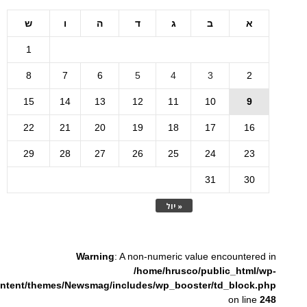
א
ב
ג
ד
ה
ו
ש
1
8
7
6
5
4
3
2
15
14
13
12
11
10
9
22
21
20
19
18
17
16
29
28
27
26
25
24
23
31
30
« יול
Warning
: A non-numeric value encountered in
/home/hrusco/public_html/wp-
ntent/themes/Newsmag/includes/wp_booster/td_block.php
on line
248