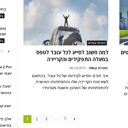
בחיר
בלו
ושימ
בלו
הערכת עובדים
לנטים
למה חשוב לסייע לכל עובד לטפס
במעלה התפקידים והקריירה
a 2 Pro
מערכת HRus
-
06/10/2019
עצמי של
איך תורם הסיוע לקידומו של כל עובד, בהתאם
לשאיפות הקריירה שלו והתפתחותו האישית,
יפעת
ע
ת
להתפתחותו של הארגון והשגת מטרותיו
בהכשרת
ים
יאנא ק
...
אלון פי
1
2
3
7
בחישוב 