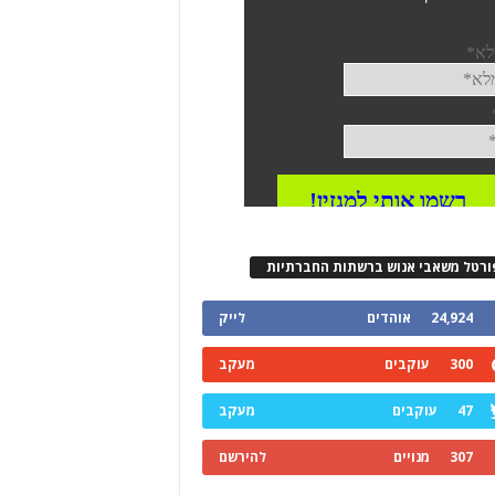
ורטל משאבי אנוש ברשתות החברתיות
24,924
אוהדים
לייק
300
עוקבים
מעקב
47
עוקבים
מעקב
307
מנויים
להירשם