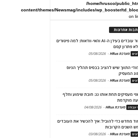
/home/hrusco/public_ht
content/themes/Newsmag/includes/wp_booster/td_blo
on l
תבות אחרונות
שימור עובדים בעידן ה-AI והאי-וודאות: למה פיטורים
א פתרון קסם
מערכת HRus
-
05/08/2026
גים
מודי התווך שיש להציב בבסיס תהליך הגיוס
וג המעסיק
מערכת HRus
-
05/08/2026
גים
פי מעסיקים תחת אותו גג: חובת שימוע וחלף
עה מוקדמת
מערכת HRus
-
04/08/2026
י עבודה
ד מחדש כדי להוביל: איך להכשיר את העובדים
ש השנים הקרובות
מערכת HRus
-
03/08/2026
גים