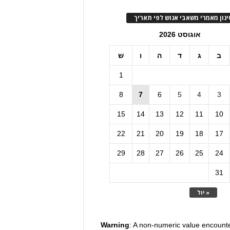
ינון מאמרי משאבי אנוש לפי תאריך
אוגוסט 2026
ב
ג
ד
ה
ו
ש
1
8
7
6
5
4
3
15
14
13
12
11
10
22
21
20
19
18
17
29
28
27
26
25
24
31
« יול
Warning
: A non-numeric value encount