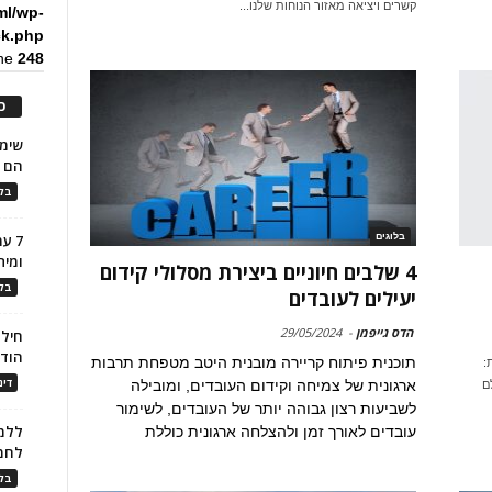
קשרים ויציאה מאזור הנוחות שלנו...
ml/wp-
ck.php
ine
248
כ
הם ל
בלו
בלוגים
7 ע
ומית
4 שלבים חיוניים ביצירת מסלולי קידום
בלו
יעילים לעובדים
הדס גייפמן
-
29/05/2024
חילו
הוד
תוכנית פיתוח קריירה מובנית היטב מטפחת תרבות
:
דינ
ארגונית של צמיחה וקידום העובדים, ומובילה
ם
לשביעות רצון גבוהה יותר של העובדים, לשימור
ללמו
עובדים לאורך זמן ולהצלחה ארגונית כוללת
לחמ
בלו