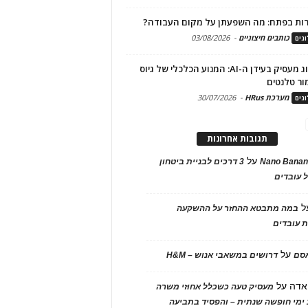
ות בפתח: מה השפעתן על מקום העבודה?
כותבים חיצוניים
-
03/08/2026
גים
מיתוג מעסיק בעידן ה-AI: המנוע הכלכלי של גיוס
ור טלנטים
מערכת HRus
-
30/07/2026
גים
תגובות אחרונות
על
Nano Banan
3 דרכים לבניית ביטחון
 עובדים
ל
במה מתבטא ההחזר על ההשקעה
 עובדים
על
אסם
דרושים במשאבי אנוש – H&M
אדה
על
מעסיק טעה כשכלל אחוזי משרה
ימי חופשה שנתית – והפסיד בתביעה