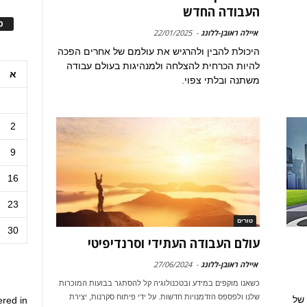
העבודה החדש
ס
איילה ראובן-ללונג
-
22/01/2025
היכולת להבין ולהרגיש את עולמם של אחרים הפכה
להיות הכרחית להצלחה ולמנהיגות בעולם עבודה
א
משתנה ובלתי צפוי.
2
9
16
23
טורים
30
עולם העבודה העתידי וסרנדיפיטי
איילה ראובן-ללונג
-
27/06/2024
כשאנו מוקפים במידע ובטכנולוגיה קל להסתגר בבועות המוכרות
שלנו ולפספס הזדמנויות חדשות. על ידי פיתוח סקרנות, יצירת
 של
ered in