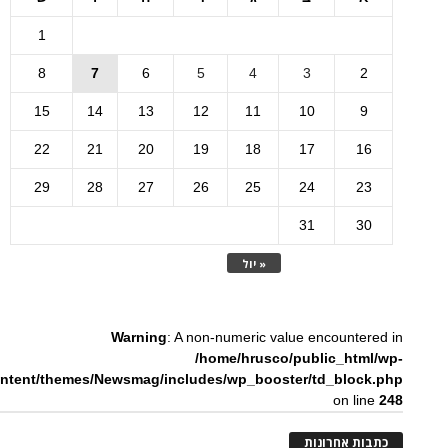
1
8
7
6
5
4
3
2
15
14
13
12
11
10
9
22
21
20
19
18
17
16
29
28
27
26
25
24
23
31
30
« יול
Warning
: A non-numeric value encountered in
/home/hrusco/public_html/wp-
ntent/themes/Newsmag/includes/wp_booster/td_block.php
on line
248
כתבות אחרונות