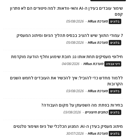
שימור עובדים בעידן ה-AI והאי-וודאות: למה פיטורים הם לא פתרון
קסם
מערכת HRus
-
05/08/2026
בלוגים
7 עמודי התווך שיש להציב בבסיס תהליך הגיוס ומיתוג המעסיק
מערכת HRus
-
05/08/2026
בלוגים
חילופי מעסיקים תחת אותו גג: חובת שימוע וחלף הודעה מוקדמת
מערכת HRus
-
04/08/2026
דיני עבודה
ללמוד מחדש כדי להוביל: איך להכשיר את העובדים לחמש השנים
הקרובות
מערכת HRus
-
03/08/2026
בלוגים
בחירות בפתח: מה השפעתן על מקום העבודה?
כותבים חיצוניים
-
03/08/2026
בלוגים
מיתוג מעסיק בעידן ה-AI: המנוע הכלכלי של גיוס ושימור טלנטים
מערכת HRus
-
30/07/2026
בלוגים