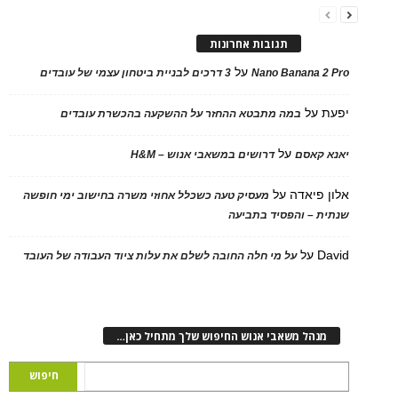
תגובות אחרונות
על
Nano Banana 2 Pro
3 דרכים לבניית ביטחון עצמי של עובדים
יפעת
על
במה מתבטא ההחזר על ההשקעה בהכשרת עובדים
על
יאנא קאסם
דרושים במשאבי אנוש – H&M
אלון פיאדה
על
מעסיק טעה כשכלל אחוזי משרה בחישוב ימי חופשה
שנתית – והפסיד בתביעה
David
על
על מי חלה החובה לשלם את עלות ציוד העבודה של העובד
מנהל משאבי אנוש החיפוש שלך מתחיל כאן…