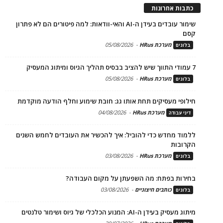
כתבות אחרונות
שימור עובדים בעידן ה-AI והאי-וודאות: למה פיטורים הם לא פתרון
קסם
מערכת HRus
-
05/08/2026
בלוגים
7 עמודי התווך שיש להציב בבסיס תהליך הגיוס ומיתוג המעסיק
מערכת HRus
-
05/08/2026
בלוגים
חילופי מעסיקים תחת אותו גג: חובת שימוע וחלף הודעה מוקדמת
מערכת HRus
-
04/08/2026
דיני עבודה
ללמוד מחדש כדי להוביל: איך להכשיר את העובדים לחמש השנים
הקרובות
מערכת HRus
-
03/08/2026
בלוגים
בחירות בפתח: מה השפעתן על מקום העבודה?
כותבים חיצוניים
-
03/08/2026
בלוגים
מיתוג מעסיק בעידן ה-AI: המנוע הכלכלי של גיוס ושימור טלנטים