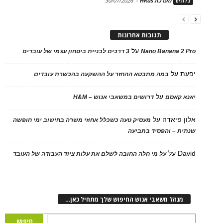
מערכת HRus
-
30/07/2026
בלוגים
תגובות אחרונות
על
Nano Banana 2 Pro
3 דרכים לבניית ביטחון עצמי של עובדים
יפעת
על
במה מתבטא ההחזר על ההשקעה בהכשרת עובדים
על
יאנא קאסם
דרושים במשאבי אנוש – H&M
אלון פיאדה
על
מעסיק טעה כשכלל אחוזי משרה בחישוב ימי חופשה
שנתית – והפסיד בתביעה
David
על
על מי חלה החובה לשלם את עלות ציוד העבודה של העובד
מנהל משאבי אנוש החיפוש שלך מתחיל כאן…