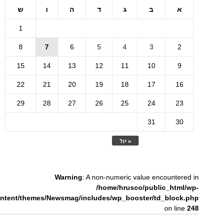
א
ב
ג
ד
ה
ו
ש
1
8
7
6
5
4
3
2
15
14
13
12
11
10
9
22
21
20
19
18
17
16
29
28
27
26
25
24
23
31
30
« יול
Warning
: A non-numeric value encountered in
/home/hrusco/public_html/wp-
ntent/themes/Newsmag/includes/wp_booster/td_block.php
on line
248