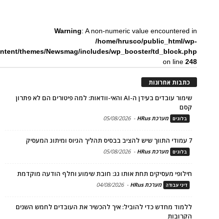
Warning
: A non-numeric value encountered in
/home/hrusco/public_html/wp-
ntent/themes/Newsmag/includes/wp_booster/td_block.php
on line
248
כתבות אחרונות
שימור עובדים בעידן ה-AI והאי-וודאות: למה פיטורים הם לא פתרון
קסם
מערכת HRus
-
05/08/2026
בלוגים
7 עמודי התווך שיש להציב בבסיס תהליך הגיוס ומיתוג המעסיק
מערכת HRus
-
05/08/2026
בלוגים
חילופי מעסיקים תחת אותו גג: חובת שימוע וחלף הודעה מוקדמת
מערכת HRus
-
04/08/2026
דיני עבודה
ללמוד מחדש כדי להוביל: איך להכשיר את העובדים לחמש השנים
הקרובות