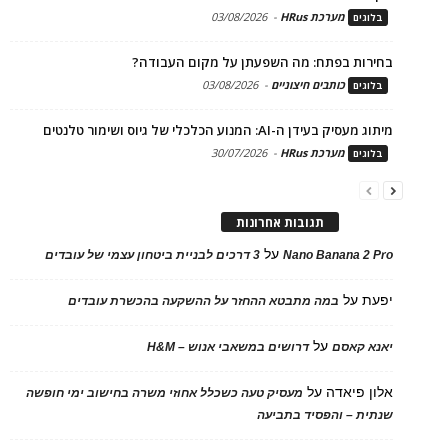
מערכת HRus
-
03/08/2026
בלוגים
בחירות בפתח: מה השפעתן על מקום העבודה?
כותבים חיצוניים
-
03/08/2026
בלוגים
מיתוג מעסיק בעידן ה-AI: המנוע הכלכלי של גיוס ושימור טלנטים
מערכת HRus
-
30/07/2026
בלוגים
תגובות אחרונות
על
Nano Banana 2 Pro
3 דרכים לבניית ביטחון עצמי של עובדים
יפעת
על
במה מתבטא ההחזר על ההשקעה בהכשרת עובדים
על
יאנא קאסם
דרושים במשאבי אנוש – H&M
אלון פיאדה
על
מעסיק טעה כשכלל אחוזי משרה בחישוב ימי חופשה
שנתית – והפסיד בתביעה