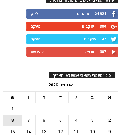
פורטל משאבי אנוש ברשתות החברתיות
24,924
אוהדים
לייק
300
עוקבים
מעקב
47
עוקבים
מעקב
307
מנויים
להירשם
סינון מאמרי משאבי אנוש לפי תאריך
אוגוסט 2026
א
ב
ג
ד
ה
ו
ש
1
8
7
6
5
4
3
2
15
14
13
12
11
10
9