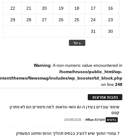
22
21
20
19
18
17
16
29
28
27
26
25
24
23
31
30
« יול
Warning
: A non-numeric value encountered in
/home/hrusco/public_html/wp-
ntent/themes/Newsmag/includes/wp_booster/td_block.php
on line
248
כתבות אחרונות
שימור עובדים בעידן ה-AI והאי-וודאות: למה פיטורים הם לא פתרון
קסם
מערכת HRus
-
05/08/2026
בלוגים
7 עמודי התווך שיש להציב בבסיס תהליך הגיוס ומיתוג המעסיק