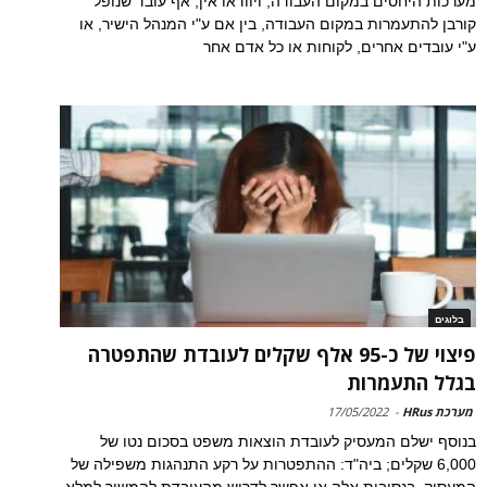
מערכות היחסים במקום העבודה, ויוודאו אין, אף עובד שנופל
קורבן להתעמרות במקום העבודה, בין אם ע"י המנהל הישיר, או
ע"י עובדים אחרים, לקוחות או כל אדם אחר
בלוגים
פיצוי של כ-95 אלף שקלים לעובדת שהתפטרה
בגלל התעמרות
מערכת HRus
-
17/05/2022
בנוסף ישלם המעסיק לעובדת הוצאות משפט בסכום נטו של
6,000 שקלים; ביה"ד: ההתפטרות על רקע התנהגות משפילה של