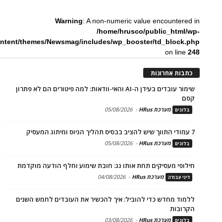
Warning
: A non-numeric value encountered in
/home/hrusco/public_html/wp-
ntent/themes/Newsmag/includes/wp_booster/td_block.php
on line
248
כתבות אחרונות
שימור עובדים בעידן ה-AI והאי-וודאות: למה פיטורים הם לא פתרון
קסם
מערכת HRus
-
05/08/2026
בלוגים
7 עמודי התווך שיש להציב בבסיס תהליך הגיוס ומיתוג המעסיק
מערכת HRus
-
05/08/2026
בלוגים
חילופי מעסיקים תחת אותו גג: חובת שימוע וחלף הודעה מוקדמת
מערכת HRus
-
04/08/2026
דיני עבודה
ללמוד מחדש כדי להוביל: איך להכשיר את העובדים לחמש השנים
הקרובות
מערכת HRus
-
03/08/2026
בלוגים