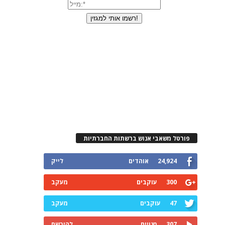
פורטל משאבי אנוש ברשתות החברתיות
24,924
אוהדים
לייק
300
עוקבים
מעקב
47
עוקבים
מעקב
307
מנויים
להירשם