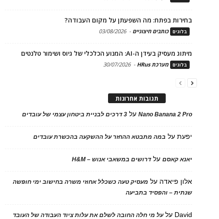
בחירות בפתח: מה השפעתן על מקום העבודה?
כותבים חיצוניים
-
03/08/2026
בלוגים
מיתוג מעסיק בעידן ה-AI: המנוע הכלכלי של גיוס ושימור טלנטים
מערכת HRus
-
30/07/2026
בלוגים
תגובות אחרונות
על
Nano Banana 2 Pro
3 דרכים לבניית ביטחון עצמי של עובדים
יפעת
על
במה מתבטא ההחזר על ההשקעה בהכשרת עובדים
על
יאנא קאסם
דרושים במשאבי אנוש – H&M
אלון פיאדה
על
מעסיק טעה כשכלל אחוזי משרה בחישוב ימי חופשה
שנתית – והפסיד בתביעה
David
על
על מי חלה החובה לשלם את עלות ציוד העבודה של העובד