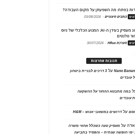
ות בפתח: מה השפעתן על מקום העבודה?
כותבים חיצוניים
-
03/08/2026
גים
מיתוג מעסיק בעידן ה-AI: המנוע הכלכלי של גיוס
ור טלנטים
מערכת HRus
-
30/07/2026
גים
תגובות אחרונות
על
Nano Banan
3 דרכים לבניית ביטחון
 עובדים
ל
במה מתבטא ההחזר על ההשקעה
 עובדים
על
אסם
דרושים במשאבי אנוש – H&M
אדה
על
מעסיק טעה כשכלל אחוזי משרה
ימי חופשה שנתית – והפסיד בתביעה