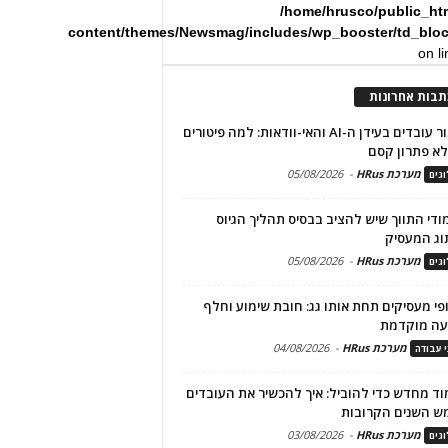
/home/hrusco/public_ht
content/themes/Newsmag/includes/wp_booster/td_blo
on l
תבות אחרונות
שימור עובדים בעידן ה-AI והאי-וודאות: למה פיטורים
א פתרון קסם
מערכת HRus
-
05/08/2026
גים
מודי התווך שיש להציב בבסיס תהליך הגיוס
וג המעסיק
מערכת HRus
-
05/08/2026
גים
פי מעסיקים תחת אותו גג: חובת שימוע וחלף
עה מוקדמת
מערכת HRus
-
04/08/2026
י עבודה
ד מחדש כדי להוביל: איך להכשיר את העובדים
ש השנים הקרובות
מערכת HRus
-
03/08/2026
גים