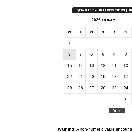
ינון מאמרי משאבי אנוש לפי תאריך
אוגוסט 2026
ב
ג
ד
ה
ו
ש
1
8
7
6
5
4
3
15
14
13
12
11
10
22
21
20
19
18
17
29
28
27
26
25
24
31
« יול
Warning
: A non-numeric value encount