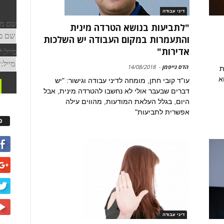
דיני עבודה
"לתביעות בנושא הטרדה מינית
והתעמרות במקום העבודה יש השלכות
אדירות"
הדס גייפמן
-
14/08/2018
ת
א
עו"ד קובי חתן, מומחה לדיני עבודה וגישור: "יש
דברים שבעבר אולי לא נחשבו להטרדה מינית, אבל
היום, בגלל העלאת המודעות, מהווים עילה
אפשרית לתביעות"
פ
דיני עבודה