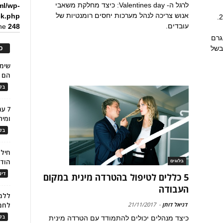
לרגל ה- Valentines day: כיצד מחלקת משאבי
ml/wp-
אנוש צריכה לנהל מערכות יחסים רומנטיות של
ck.php
הצעת החוק הונחה על שולחן הכנסת ביוני 2016.
עובדים.
ine
248
גרם
כ
 בשל
הם ל
בלו
7 ע
ומית
בלו
חילו
הוד
בלוגים
דינ
5 כללים לטיפול בהטרדה מינית במקום
העבודה
ללמו
דניאל דותן
-
21/11/2017
לחמ
בלו
כיצד מנהלים יכולים להתמודד עם הטרדה מינית