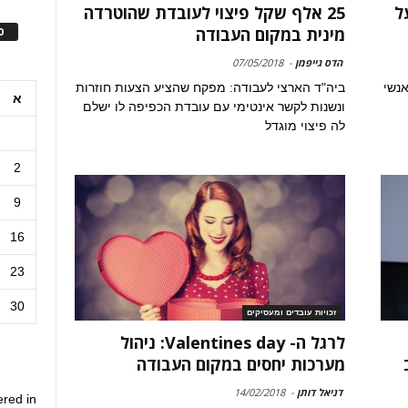
יע על
25 אלף שקל פיצוי לעובדת שהוטרדה
ס
מינית במקום העבודה
הדס גייפמן
-
07/05/2018
ל אנשי
ביה"ד הארצי לעבודה: מפקח שהציע הצעות חוזרות
א
ונשנות לקשר אינטימי עם עובדת הכפיפה לו ישלם
לה פיצוי מוגדל
2
9
16
23
30
זכויות עובדים ומעסיקים
לרגל ה- Valentines day: ניהול
מערכות יחסים במקום העבודה
דניאל דותן
-
14/02/2018
ered in