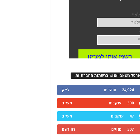
ורטל משאבי אנוש ברשתות החברתיות
24,924
אוהדים
לייק
300
עוקבים
מעקב
47
עוקבים
מעקב
307
מנויים
להירשם