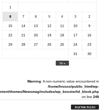
1
8
7
6
5
4
3
2
15
14
13
12
11
10
9
22
21
20
19
18
17
16
29
28
27
26
25
24
23
31
30
« יול
Warning
: A non-numeric value encountered in
/home/hrusco/public_html/wp-
ntent/themes/Newsmag/includes/wp_booster/td_block.php
on line
248
כתבות אחרונות