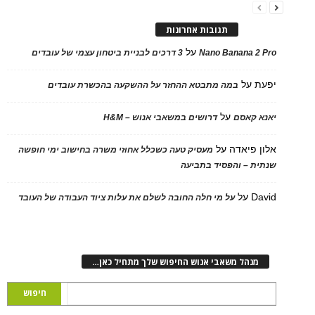
תגובות אחרונות
על
Nano Banana 2 Pro
3 דרכים לבניית ביטחון עצמי של עובדים
יפעת
על
במה מתבטא ההחזר על ההשקעה בהכשרת עובדים
על
יאנא קאסם
דרושים במשאבי אנוש – H&M
אלון פיאדה
על
מעסיק טעה כשכלל אחוזי משרה בחישוב ימי חופשה
שנתית – והפסיד בתביעה
David
על
על מי חלה החובה לשלם את עלות ציוד העבודה של העובד
מנהל משאבי אנוש החיפוש שלך מתחיל כאן…