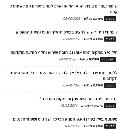
שימור עובדים בעידן ה-AI והאי-וודאות: למה פיטורים הם לא פתרון
קסם
מערכת HRus
-
05/08/2026
בלוגים
7 עמודי התווך שיש להציב בבסיס תהליך הגיוס ומיתוג המעסיק
מערכת HRus
-
05/08/2026
בלוגים
חילופי מעסיקים תחת אותו גג: חובת שימוע וחלף הודעה מוקדמת
מערכת HRus
-
04/08/2026
דיני עבודה
ללמוד מחדש כדי להוביל: איך להכשיר את העובדים לחמש השנים
הקרובות
מערכת HRus
-
03/08/2026
בלוגים
בחירות בפתח: מה השפעתן על מקום העבודה?
כותבים חיצוניים
-
03/08/2026
בלוגים
מיתוג מעסיק בעידן ה-AI: המנוע הכלכלי של גיוס ושימור טלנטים
מערכת HRus
-
30/07/2026
בלוגים