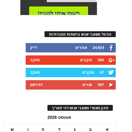
פורטל משאבי אנוש ברשתות החברתיות
24,924
אוהדים
לייק
300
עוקבים
מעקב
47
עוקבים
מעקב
307
מנויים
להירשם
סינון מאמרי משאבי אנוש לפי תאריך
אוגוסט 2026
א
ב
ג
ד
ה
ו
ש