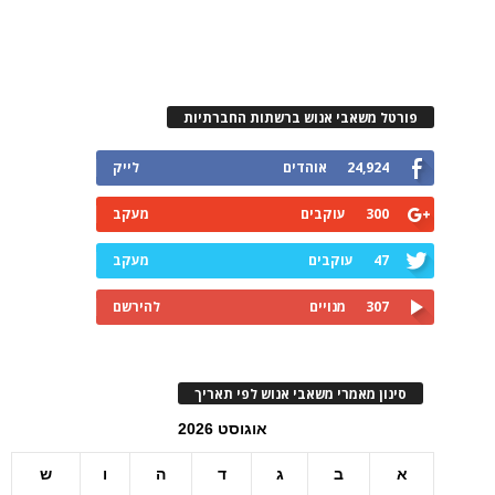
פורטל משאבי אנוש ברשתות החברתיות
24,924
אוהדים
לייק
300
עוקבים
מעקב
47
עוקבים
מעקב
307
מנויים
להירשם
סינון מאמרי משאבי אנוש לפי תאריך
אוגוסט 2026
א
ב
ג
ד
ה
ו
ש