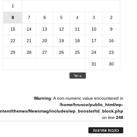
1
8
7
6
5
4
3
2
15
14
13
12
11
10
9
22
21
20
19
18
17
16
29
28
27
26
25
24
23
31
30
« יול
Warning
: A non-numeric value encountered in
/home/hrusco/public_html/wp-
ntent/themes/Newsmag/includes/wp_booster/td_block.php
on line
248
כתבות אחרונות