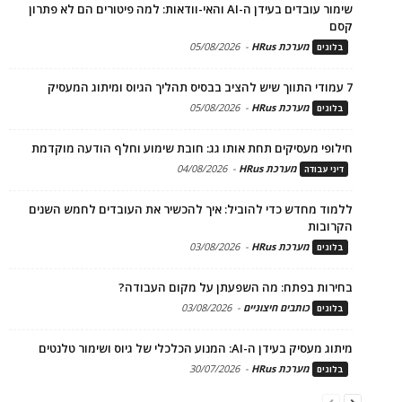
שימור עובדים בעידן ה-AI והאי-וודאות: למה פיטורים הם לא פתרון
קסם
מערכת HRus
-
05/08/2026
בלוגים
7 עמודי התווך שיש להציב בבסיס תהליך הגיוס ומיתוג המעסיק
מערכת HRus
-
05/08/2026
בלוגים
חילופי מעסיקים תחת אותו גג: חובת שימוע וחלף הודעה מוקדמת
מערכת HRus
-
04/08/2026
דיני עבודה
ללמוד מחדש כדי להוביל: איך להכשיר את העובדים לחמש השנים
הקרובות
מערכת HRus
-
03/08/2026
בלוגים
בחירות בפתח: מה השפעתן על מקום העבודה?
כותבים חיצוניים
-
03/08/2026
בלוגים
מיתוג מעסיק בעידן ה-AI: המנוע הכלכלי של גיוס ושימור טלנטים
מערכת HRus
-
30/07/2026
בלוגים