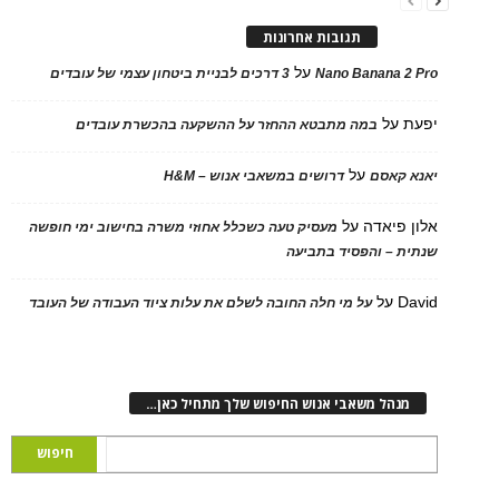
תגובות אחרונות
על
Nano Banana 2 Pro
3 דרכים לבניית ביטחון עצמי של עובדים
יפעת
על
במה מתבטא ההחזר על ההשקעה בהכשרת עובדים
על
יאנא קאסם
דרושים במשאבי אנוש – H&M
אלון פיאדה
על
מעסיק טעה כשכלל אחוזי משרה בחישוב ימי חופשה
שנתית – והפסיד בתביעה
David
על
על מי חלה החובה לשלם את עלות ציוד העבודה של העובד
מנהל משאבי אנוש החיפוש שלך מתחיל כאן…