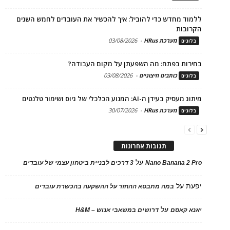
ללמוד מחדש כדי להוביל: איך להכשיר את העובדים לחמש השנים
הקרובות
מערכת HRus
-
03/08/2026
בלוגים
בחירות בפתח: מה השפעתן על מקום העבודה?
כותבים חיצוניים
-
03/08/2026
בלוגים
מיתוג מעסיק בעידן ה-AI: המנוע הכלכלי של גיוס ושימור טלנטים
מערכת HRus
-
30/07/2026
בלוגים
תגובות אחרונות
על
Nano Banana 2 Pro
3 דרכים לבניית ביטחון עצמי של עובדים
יפעת
על
במה מתבטא ההחזר על ההשקעה בהכשרת עובדים
על
יאנא קאסם
דרושים במשאבי אנוש – H&M