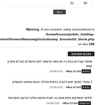
31
30
« יול
Warning
: A non-numeric value encountered in
/home/hrusco/public_html/wp-
ntent/themes/Newsmag/includes/wp_booster/td_block.php
on line
248
כתבות אחרונות
שימור עובדים בעידן ה-AI והאי-וודאות: למה פיטורים הם לא פתרון
קסם
מערכת HRus
-
05/08/2026
בלוגים
7 עמודי התווך שיש להציב בבסיס תהליך הגיוס ומיתוג המעסיק
מערכת HRus
-
05/08/2026
בלוגים
חילופי מעסיקים תחת אותו גג: חובת שימוע וחלף הודעה מוקדמת
מערכת HRus
-
04/08/2026
דיני עבודה