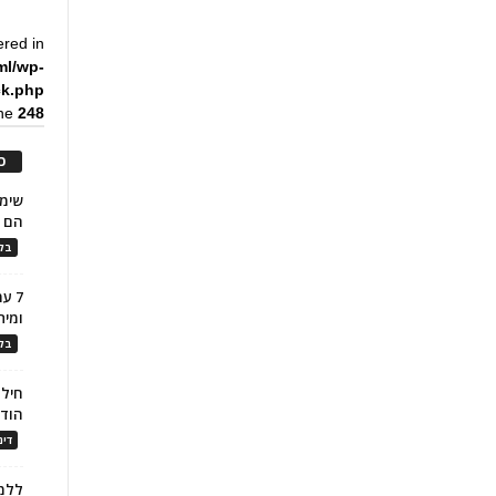
ered in
ml/wp-
ck.php
ine
248
כ
הם ל
בלו
7 ע
ומית
בלו
חילו
הוד
דינ
ללמו