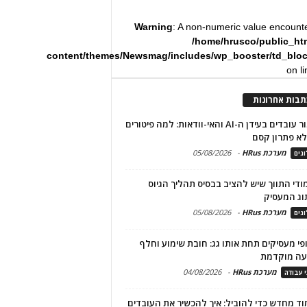
Warning
: A non-numeric value encount
/home/hrusco/public_ht
content/themes/Newsmag/includes/wp_booster/td_blo
on l
תבות אחרונות
שימור עובדים בעידן ה-AI והאי-וודאות: למה פיטורים
א פתרון קסם
מערכת HRus
-
05/08/2026
גים
מודי התווך שיש להציב בבסיס תהליך הגיוס
וג המעסיק
מערכת HRus
-
05/08/2026
גים
פי מעסיקים תחת אותו גג: חובת שימוע וחלף
עה מוקדמת
מערכת HRus
-
04/08/2026
י עבודה
ד מחדש כדי להוביל: איך להכשיר את העובדים