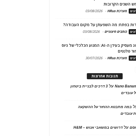
ש השנים הקרובות
מערכת HRus
-
03/08/2026
גים
ות בפתח: מה השפעתן על מקום העבודה?
כותבים חיצוניים
-
03/08/2026
גים
מיתוג מעסיק בעידן ה-AI: המנוע הכלכלי של גיוס
ור טלנטים
מערכת HRus
-
30/07/2026
גים
תגובות אחרונות
על
Nano Banan
3 דרכים לבניית ביטחון
 עובדים
ל
במה מתבטא ההחזר על ההשקעה
 עובדים
על
אסם
דרושים במשאבי אנוש – H&M