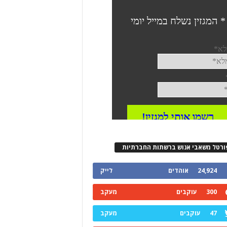
ורטל משאבי אנוש ברשתות החברתיות
24,924
אוהדים
לייק
300
עוקבים
מעקב
47
עוקבים
מעקב