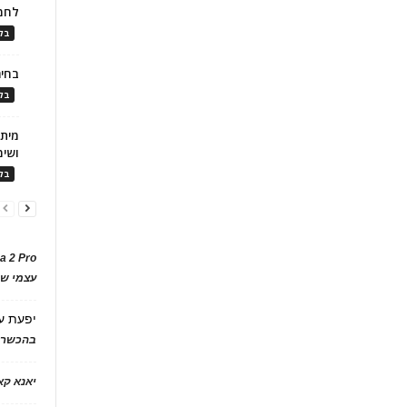
לחמ
בלו
בחיר
בלו
ושימ
בלו
a 2 Pro
עצמי של
יפעת
ע
בהכשרת
יאנא ק