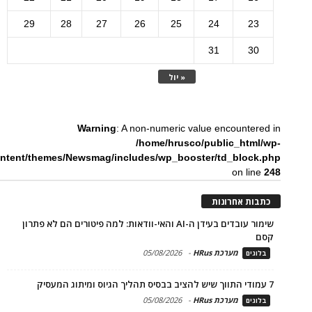
29
28
27
26
25
24
23
31
30
« יול
Warning
: A non-numeric value encountered in
/home/hrusco/public_html/wp-
ntent/themes/Newsmag/includes/wp_booster/td_block.php
on line
248
כתבות אחרונות
שימור עובדים בעידן ה-AI והאי-וודאות: למה פיטורים הם לא פתרון
קסם
מערכת HRus
-
05/08/2026
בלוגים
7 עמודי התווך שיש להציב בבסיס תהליך הגיוס ומיתוג המעסיק
מערכת HRus
-
05/08/2026
בלוגים