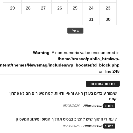
29
28
27
26
25
24
23
31
30
« יול
Warning
: A non-numeric value encountered in
/home/hrusco/public_html/wp-
ntent/themes/Newsmag/includes/wp_booster/td_block.php
on line
248
כתבות אחרונות
שימור עובדים בעידן ה-AI והאי-וודאות: למה פיטורים הם לא פתרון
קסם
מערכת HRus
-
05/08/2026
בלוגים
7 עמודי התווך שיש להציב בבסיס תהליך הגיוס ומיתוג המעסיק
מערכת HRus
-
05/08/2026
בלוגים