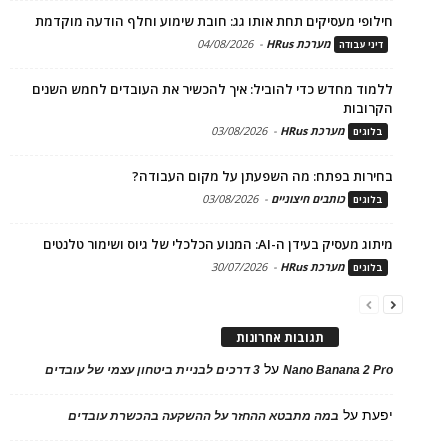
חילופי מעסיקים תחת אותו גג: חובת שימוע וחלף הודעה מוקדמת
מערכת HRus
-
04/08/2026
דיני עבודה
ללמוד מחדש כדי להוביל: איך להכשיר את העובדים לחמש השנים
הקרובות
מערכת HRus
-
03/08/2026
בלוגים
בחירות בפתח: מה השפעתן על מקום העבודה?
כותבים חיצוניים
-
03/08/2026
בלוגים
מיתוג מעסיק בעידן ה-AI: המנוע הכלכלי של גיוס ושימור טלנטים
מערכת HRus
-
30/07/2026
בלוגים
תגובות אחרונות
על
Nano Banana 2 Pro
3 דרכים לבניית ביטחון עצמי של עובדים
יפעת
על
במה מתבטא ההחזר על ההשקעה בהכשרת עובדים