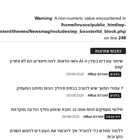
Warning
: A non-numeric value encountered in
/home/hrusco/public_html/wp-
ntent/themes/Newsmag/includes/wp_booster/td_block.php
on line
248
כתבות אחרונות
שימור עובדים בעידן ה-AI והאי-וודאות: למה פיטורים הם לא פתרון
קסם
מערכת HRus
-
05/08/2026
בלוגים
7 עמודי התווך שיש להציב בבסיס תהליך הגיוס ומיתוג המעסיק
מערכת HRus
-
05/08/2026
בלוגים
חילופי מעסיקים תחת אותו גג: חובת שימוע וחלף הודעה מוקדמת
מערכת HRus
-
04/08/2026
דיני עבודה
ללמוד מחדש כדי להוביל: איך להכשיר את העובדים לחמש השנים
הקרובות