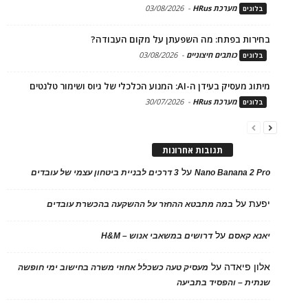
מערכת HRus
-
03/08/2026
בלוגים
בחירות בפתח: מה השפעתן על מקום העבודה?
כותבים חיצוניים
-
03/08/2026
בלוגים
מיתוג מעסיק בעידן ה-AI: המנוע הכלכלי של גיוס ושימור טלנטים
מערכת HRus
-
30/07/2026
בלוגים
תגובות אחרונות
על
Nano Banana 2 Pro
3 דרכים לבניית ביטחון עצמי של עובדים
יפעת
על
במה מתבטא ההחזר על ההשקעה בהכשרת עובדים
על
יאנא קאסם
דרושים במשאבי אנוש – H&M
אלון פיאדה
על
מעסיק טעה כשכלל אחוזי משרה בחישוב ימי חופשה
שנתית – והפסיד בתביעה