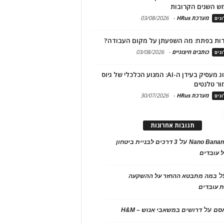
ש השנים הקרובות
מערכת HRus
-
03/08/2026
גים
ות בפתח: מה השפעתן על מקום העבודה?
כותבים חיצוניים
-
03/08/2026
גים
מיתוג מעסיק בעידן ה-AI: המנוע הכלכלי של גיוס
ור טלנטים
מערכת HRus
-
30/07/2026
גים
תגובות אחרונות
על
Nano Banan
3 דרכים לבניית ביטחון
 עובדים
ל
במה מתבטא ההחזר על ההשקעה
 עובדים
על
אסם
דרושים במשאבי אנוש – H&M