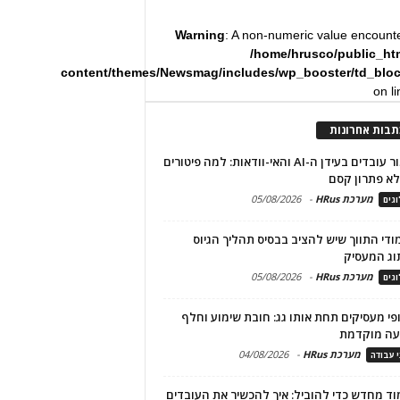
Warning
: A non-numeric value encount
/home/hrusco/public_ht
content/themes/Newsmag/includes/wp_booster/td_blo
on l
תבות אחרונות
שימור עובדים בעידן ה-AI והאי-וודאות: למה פיטורים
א פתרון קסם
מערכת HRus
-
05/08/2026
גים
מודי התווך שיש להציב בבסיס תהליך הגיוס
וג המעסיק
מערכת HRus
-
05/08/2026
גים
פי מעסיקים תחת אותו גג: חובת שימוע וחלף
עה מוקדמת
מערכת HRus
-
04/08/2026
י עבודה
ד מחדש כדי להוביל: איך להכשיר את העובדים