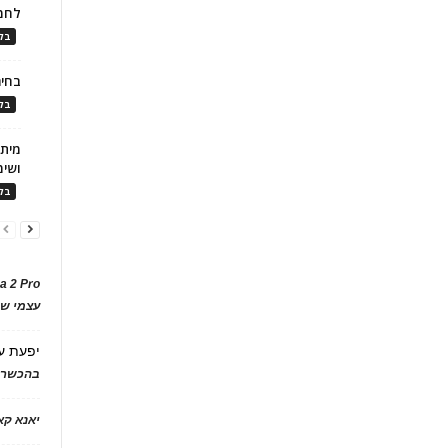
לחמ
בלו
בחיר
בלו
ושימ
בלו
a 2 Pro
עצמי של
יפעת
ע
בהכשרת
יאנא ק