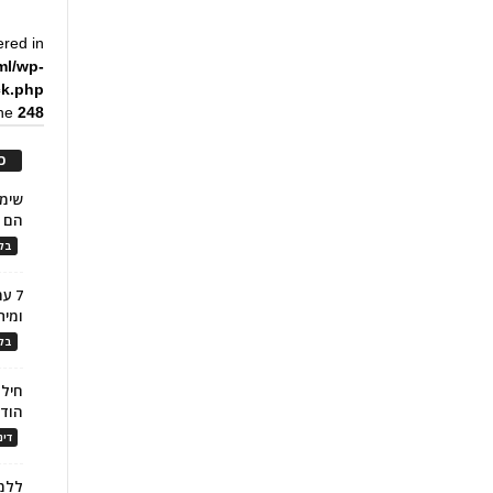
ered in
ml/wp-
ck.php
ine
248
כ
הם ל
בלו
7 ע
ומית
בלו
חילו
הוד
דינ
ללמו