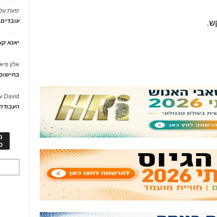
יפעת
על
ש.
עובדים
יאנא ק
אלון פיא
בחישוב 
David
ע
העבודה 
מ
כ