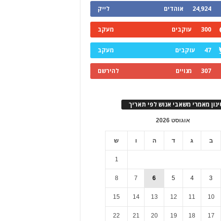
24,924
אוהדים
לייק
300
עוקבים
מעקב
47
עוקבים
מעקב
307
מנויים
להירשם
ינון מאמרי משאבי אנוש לפי תאריך
אוגוסט 2026
ב
ג
ד
ה
ו
ש
1
8
7
6
5
4
3
15
14
13
12
11
10
22
21
20
19
18
17