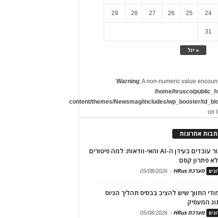
29
28
27
26
25
24
31
« יול
Warning
: A non-numeric value encoun
/home/hrusco/public_h
content/themes/Newsmag/includes/wp_booster/td_bl
on 
תבות אחרונות
שימור עובדים בעידן ה-AI והאי-וודאות: למה פיטורים
א פתרון קסם
מערכת HRus
-
05/08/2026
גים
מודי התווך שיש להציב בבסיס תהליך הגיוס
וג המעסיק
מערכת HRus
-
05/08/2026
גים