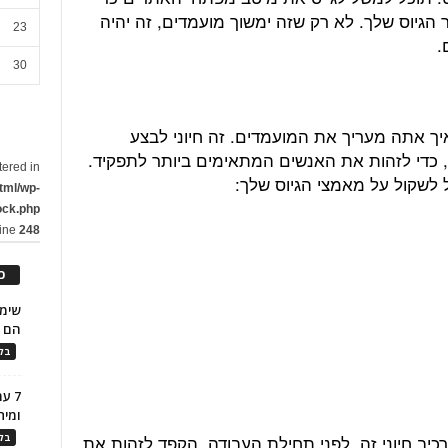
הגיוס שלך. לא רק שזה ימשוך מועמדים, זה יהיה
23
.
30
 איך אתה מעריך את המועמדים. זה חיוני לבצע
כדי לזהות את האנשים המתאימים ביותר לתפקיד.
tered in
לשקול על מאמצי הגיוס שלך:
tml/wp-
ock.php
line
248
כ
הם ל
בלו
7 ע
ומית
כיב חיוני זה. לפני תחילת העבודה, הקפד לזהות את
בלו