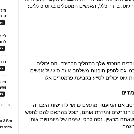
גיוס. בדרך כלל, האנשים המטפלים בגיוס כוללים:
חילו
הוד
דינ
ללמו
לחמ
בלו
בחיר
ובדים הנוכחי שלך בתהליך הבחירה. הם יכולים
בלו
כמו גם לספק תובנות משלהם איזה סוג של אנשים
ת גיוס יכולים לסייע בקביעת פרמטרים אלו
ושימ
מדים
בלו
היטב אם המועמד מתאים כראוי לדרישות העבודה
ם הנדרשים והגדרת אותם, תוכל בהתאם להם לחפש
תה מראיין. נסה להכין שימה של מיומנויות אותן
a 2 Pro
וגמה:
עצמי של