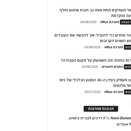
פי מעסיקים תחת אותו גג: חובת שימוע וחלף
עה מוקדמת
מערכת HRus
-
04/08/2026
י עבודה
ד מחדש כדי להוביל: איך להכשיר את העובדים
ש השנים הקרובות
מערכת HRus
-
03/08/2026
גים
ות בפתח: מה השפעתן על מקום העבודה?
כותבים חיצוניים
-
03/08/2026
גים
מיתוג מעסיק בעידן ה-AI: המנוע הכלכלי של גיוס
ור טלנטים
מערכת HRus
-
30/07/2026
גים
תגובות אחרונות
Nano Banan
על
3 דרכים לבניית ביטחון
 עובדים