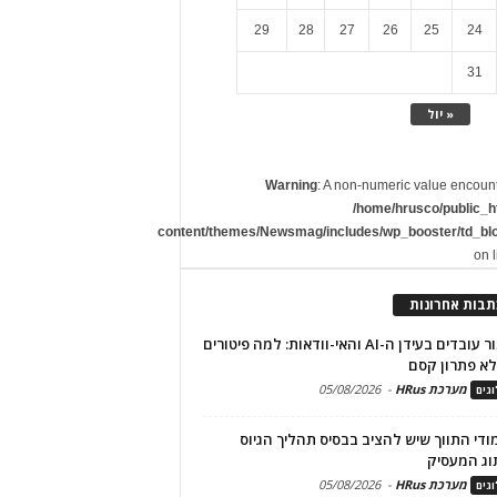
29
28
27
26
25
24
31
« יול
Warning
: A non-numeric value encoun
/home/hrusco/public_h
content/themes/Newsmag/includes/wp_booster/td_bl
on 
תבות אחרונות
שימור עובדים בעידן ה-AI והאי-וודאות: למה פיטורים
א פתרון קסם
מערכת HRus
-
05/08/2026
גים
מודי התווך שיש להציב בבסיס תהליך הגיוס
וג המעסיק
מערכת HRus
-
05/08/2026
גים