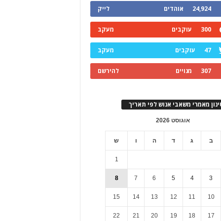
24,924
אוהדים
לייק
300
עוקבים
מעקב
47
עוקבים
מעקב
307
מנויים
להירשם
ינון מאמרי משאבי אנוש לפי תאריך
אוגוסט 2026
ב
ג
ד
ה
ו
ש
1
8
7
6
5
4
3
15
14
13
12
11
10
22
21
20
19
18
17