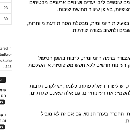
ם שוטפים לגבי יעדים ושינויים ארגוניים מבטיחים
יפיות, באופן שיצור תחושת יציבות.
23
30
בפעילות היומיומית, מבטלת הסחות דעת מיותרות,
ים ולחשוב בצורה יצירתית.
tered in
tml/wp-
בודה ברמה היומיומית, לרבות באופן הטיפול
ock.php
ק רעיונות חדשים ללא חשש משיפוטיות או השלכות
line
248
כ
יש לעודד דיאלוג פתוח. כלומר, יש לקדם תרבות
השמיע את רעיונותיהם, גם אלה שאינם שגרתיים,
הם ל
בלו
ת. ההכרה בערך הניסוי, גם אם זה לא מוביל
7 ע
ת.
ומית
בלו