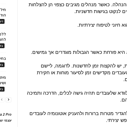
הנהלה. כאשר מנהלים מגיבים כצפוי הן להצלחות
חילו
ים לנקוט בגישות חדשניות.
הוד
דינ
א חיוני לטיפוח יצירתיות.
ללמו
לחמ
בלו
א היא פורחת כאשר הגבולות מוגדרים אך גמישים.
בחיר
 יש להקצות זמן לחדשנות. לדוגמה, ליישם
בלו
עובדים מקדישים זמן לסיעור מוחות או חקירת
.
ושימ
בלו
וודא שלעובדים תהיה גישה לכלים, הדרכה ותמיכה
ם.
להגדיר מטרות ברורות ולהעניק אוטונומיה לעובדים
a 2 Pro
ש יצירתי.
עצמי של