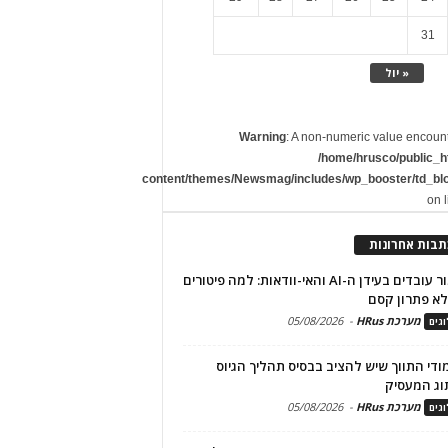
31
« יול
Warning
: A non-numeric value encoun
/home/hrusco/public_h
content/themes/Newsmag/includes/wp_booster/td_bl
on 
תבות אחרונות
שימור עובדים בעידן ה-AI והאי-וודאות: למה פיטורים
א פתרון קסם
מערכת HRus
-
05/08/2026
גים
מודי התווך שיש להציב בבסיס תהליך הגיוס
וג המעסיק
מערכת HRus
-
05/08/2026
גים