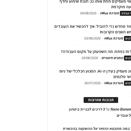
פי מעסיקים תחת אותו גג: חובת שימוע וחלף
עה מוקדמת
מערכת HRus
-
04/08/2026
י עבודה
ד מחדש כדי להוביל: איך להכשיר את העובדים
ש השנים הקרובות
מערכת HRus
-
03/08/2026
גים
ות בפתח: מה השפעתן על מקום העבודה?
כותבים חיצוניים
-
03/08/2026
גים
מיתוג מעסיק בעידן ה-AI: המנוע הכלכלי של גיוס
ור טלנטים
מערכת HRus
-
30/07/2026
גים
תגובות אחרונות
Nano Banan
על
3 דרכים לבניית ביטחון
 עובדים
במה מתבטא ההחזר על ההשקעה בהכשרת