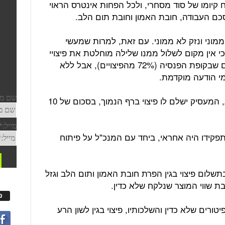
 קיומו של סוד מסחרי, ולכל הפחות אינטרס הראוי
סכם העבודה, חובת האמון וחובת תום הלב.
ק ממוני ונזק לא ממוני. עם זאת, למרות שמעשי
י אין מקום לשלול ממנו שלילה מוחלטת את פיצויי
הפיטורים ויש להותיר בידיו את הסכומים שבקופת הפנסיה (72% מהפיצויים), אבל ללא
מנגד, מאחר שהעובד פוטר ללא שימוע, המעסיק ישלם לו פיצוי ברף הנמוך, בסכום של 10
קידו היה אחראי, ביחד עם המנכ"ל על פיתוח
שלום פיצוי בגין הפרת חובת האמון ותום הלב וגזל
בת שווי המוצר שנלקח שלא כדין.
פ
טורים שלא כדין והשלכותיו, פיצוי בגין לשון הרע