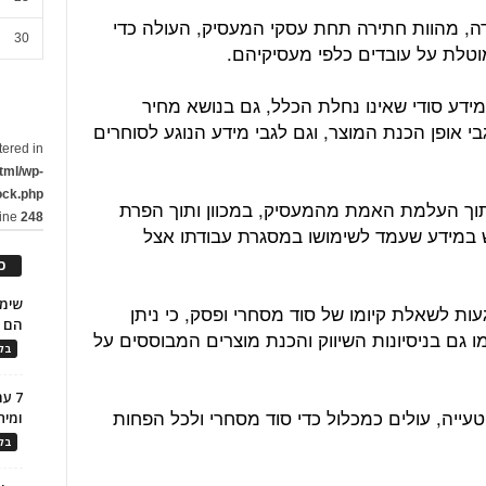
דה, מהוות חתירה תחת עסקי המעסיק, העולה כדי
30
טלת על עובדים כלפי מעסיקיהם.
מידע סודי שאינו נחלת הכלל, גם בנושא מחיר
בי אופן הכנת המוצר, וגם לגבי מידע הנוגע לסוחרים
tered in
tml/wp-
ock.php
 תוך העלמת האמת מהמעסיק, במכוון ותוך הפרת
line
248
ש במידע שעמד לשימושו במסגרת עבודתו אצל
כ
ות לשאלת קיומו של סוד מסחרי ופסק, כי ניתן
הם ל
ו גם בניסיונות השיווק והכנת מוצרים המבוססים על
בלו
7 ע
עייה, עולים כמכלול כדי סוד מסחרי ולכל הפחות
ומית
בלו