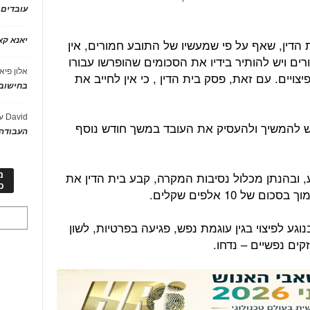
עובדים
יאנא ק
ת הדין, שאף על פי שמעשיו של התובע חמורים, אין
ים ויש להותיר בידיו את הסכומים שהופרשו עבורו
אלון פיא
פנסיה, בהיקף של כ-72% מהפיצויים. עם זאת, פסק בית הדין , כי אין לחייב את
בחישוב 
David
ע
רש להמשיך ולהעסיק את העובד במשך חודש נוסף
העבודה 
 ובהנתן מכלול נסיבות המקרה, קבע בית הדין את
מ
כ
ל 10 אלפים שקלים.
גע לפיצוי בגין עוגמת נפש, פגיעה בפרטיות, לשון
קים נפשיים – נדחו.