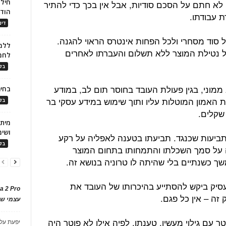
חילו
לא חתם על הסכם סודיות, אבל אין בכך כדי להתיר
הוד
 עבודתו.
דינ
ל סוד מסחרי ולכל הפחות אינטרס הראוי להגנה.
ללמו
בשל נטילת המוצר ללא תשלום והעברתו לאחרים
לחמ
בלו
א ממוני, בגין פעולת העובד בחוסר תום לב, במודע
בחיר
ת האמון המוטלות עליו ותוך שימוש במידע עסקי בר
בלו
ושימ
ביעות שכנגד. תביעתו בטענה לאפליה על רקע
בלו
ה על סמך השכלתו והתמחותו בתחום המוצר
ך כשנתיים בלי שהיתה לו טרוניה בנושא זה.
עסיק ביקש להסתייע בהיכרותו של העובד את
a 2 Pro
זה – אין כל פגם.
עצמי של
ר עם גילוי מעשיו. טענתו, לפיה אילו לא פוטר היה
יפעת
על