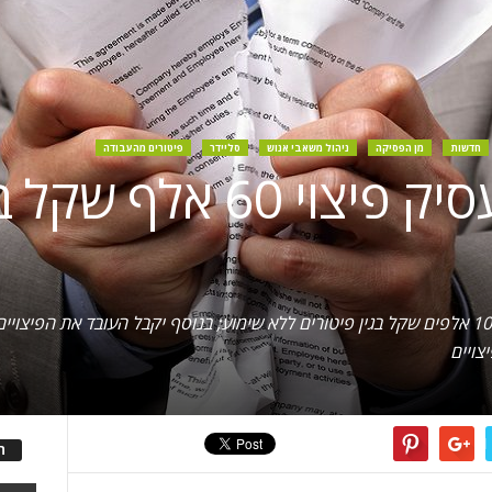
חדשות
מן הפסיקה
ניהול משאבי אנוש
סליידר
פיטורים מהעבודה
עובד ישלם למעסיק פיצו
צויים
ה