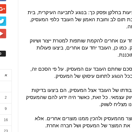
יעות בחלקן ופסק כך: בנוגע לתביעה העיקרית, בית
ת תום לב וחובת האמון של העובד כלפי המעסיק,
ה.
חד עם אחרים להקמת שותפות למטרת ייצור ושיווק
. כמו כן, העובד יחד עם אחרים, ביצעו פעולות
כננת.
ס
ההסכם שחתם העובד עם המעסיק. על פי הסכם זה,
כל הנוגע לתחום עיסוקו של המעסיק.
א
עבודתו של העובד אצל המעסיק, הם ביצעו בדיקות
יווק עצמאי. כל זאת, כאשר היה ידוע להם שהמעסיק
2
ו מצליח לשווק.
9
צר מהמעסיק ולהכין ממנו מוצרים אחרים. אלא
16
ק את המוצר של המעסיק ושל חברה אחרת.
23