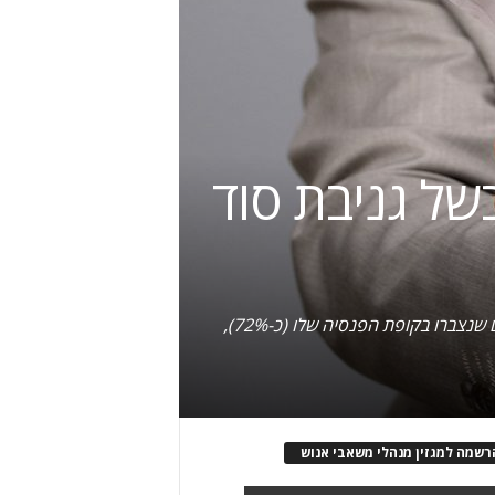
י 60 אלף שקל בשל גניבת סוד
למרות זאת, המעסיק ישלם לעובד פיצוי של 10 אלפים שקל בגין פיטורים ללא שימוע; בנוסף יקבל העובד את הפיצויים שנצברו בקופת הפנסיה שלו (כ-72%),
רשמה למגזין מנהלי משאבי אנוש