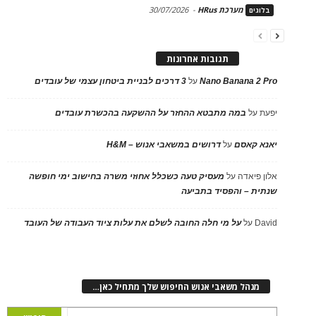
מערכת HRus
-
30/07/2026
בלוגים
תגובות אחרונות
Nano Banana 2 Pro
על
3 דרכים לבניית ביטחון עצמי של עובדים
יפעת
על
במה מתבטא ההחזר על ההשקעה בהכשרת עובדים
יאנא קאסם
על
דרושים במשאבי אנוש – H&M
אלון פיאדה
על
מעסיק טעה כשכלל אחוזי משרה בחישוב ימי חופשה
שנתית – והפסיד בתביעה
David
על
על מי חלה החובה לשלם את עלות ציוד העבודה של העובד
מנהל משאבי אנוש החיפוש שלך מתחיל כאן…