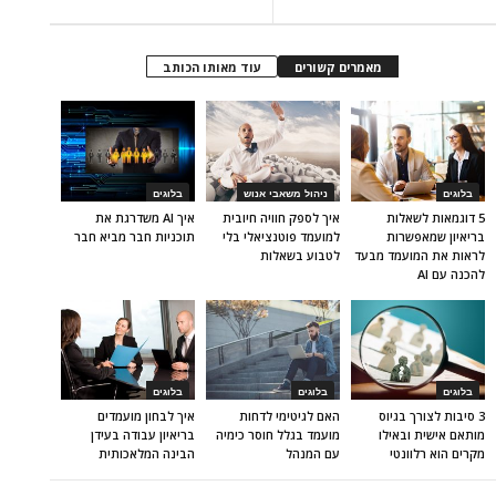
מאמרים קשורים
עוד מאותו הכותב
בלוגים
ניהול משאבי אנוש
בלוגים
5 דוגמאות לשאלות
איך לספק חוויה חיובית
איך AI משדרגת את
בריאיון שמאפשרות
למועמד פוטנציאלי בלי
תוכניות חבר מביא חבר
לראות את המועמד מבעד
לטבוע בשאלות
להכנה עם AI
בלוגים
בלוגים
בלוגים
3 סיבות לצורך בגיוס
האם לגיטימי לדחות
איך לבחון מועמדים
מותאם אישית ובאילו
מועמד בגלל חוסר כימיה
בריאיון עבודה בעידן
מקרים הוא רלוונטי
עם המנהל
הבינה המלאכותית