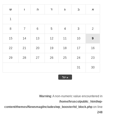
א
ב
ג
ד
ה
ו
ש
1
8
7
6
5
4
3
2
15
14
13
12
11
10
9
22
21
20
19
18
17
16
29
28
27
26
25
24
23
31
30
« יול
Warning
: A non-numeric value encountered in
/home/hrusco/public_html/wp-
content/themes/Newsmag/includes/wp_booster/td_block.php
on line
248