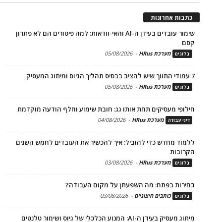
כתבות אחרונות
שימור עובדים בעידן ה-AI והאי-וודאות: למה פיטורים הם לא פתרון
קסם
מערכת HRus
-
05/08/2026
בלוגים
7 עמודי התווך שיש להציב בבסיס תהליך הגיוס ומיתוג המעסיק
מערכת HRus
-
05/08/2026
בלוגים
חילופי מעסיקים תחת אותו גג: חובת שימוע וחלף הודעה מוקדמת
מערכת HRus
-
04/08/2026
דיני עבודה
ללמוד מחדש כדי להוביל: איך להכשיר את העובדים לחמש השנים
הקרובות
מערכת HRus
-
03/08/2026
בלוגים
בחירות בפתח: מה השפעתן על מקום העבודה?
כותבים חיצוניים
-
03/08/2026
בלוגים
מיתוג מעסיק בעידן ה-AI: המנוע הכלכלי של גיוס ושימור טלנטים