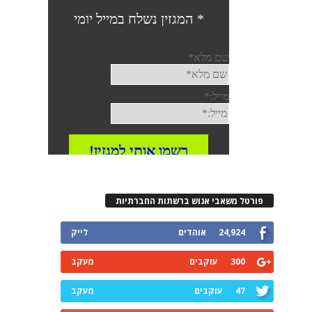
פורטל משאבי אנוש ברשתות החברתיות
24,924
אוהדים
לייק
300
עוקבים
מעקב
47
עוקבים
מעקב