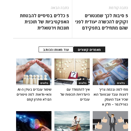
כתבה קודמת
כתבה הבאה
5 סיבות לכך שמנטורים
5 כללים בסיסיים להבטחת
זקוקים להכשרה יעודית לפני
האפקטיביות של תוכנית
שהם מתחילים בתפקידם
חונכות וירטואלית
מאמרים קשורים
עוד מאותו הכותב
בלוגים
בלוגים
בלוגים
מתי למה ובכמה צריך
איך להתמודד עם
שימור עובדים בעידן ה-AI
לפצות עובד שבפועל הוא
היעדרויות תכופות של
והאי-וודאות: למה פיטורים
שכיר אבל הועסק
עובדים
הם לא פתרון קסם
כפרילנסר – חלק א