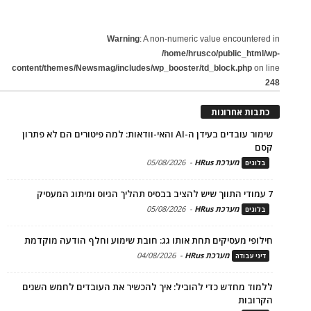
Warning
: A non-numeric value encountered in
/home/hrusco/public_html/wp-
content/themes/Newsmag/includes/wp_booster/td_block.php
on line
248
כתבות אחרונות
שימור עובדים בעידן ה-AI והאי-וודאות: למה פיטורים הם לא פתרון
קסם
מערכת HRus
-
05/08/2026
בלוגים
7 עמודי התווך שיש להציב בבסיס תהליך הגיוס ומיתוג המעסיק
מערכת HRus
-
05/08/2026
בלוגים
חילופי מעסיקים תחת אותו גג: חובת שימוע וחלף הודעה מוקדמת
מערכת HRus
-
04/08/2026
דיני עבודה
ללמוד מחדש כדי להוביל: איך להכשיר את העובדים לחמש השנים
הקרובות