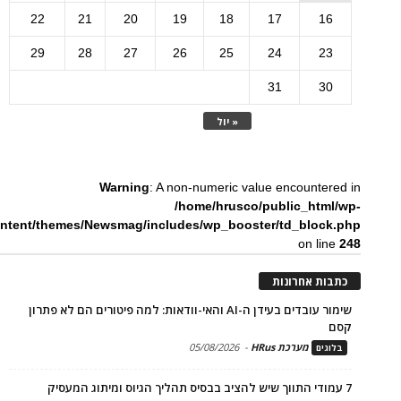
22
21
20
19
18
17
16
29
28
27
26
25
24
23
31
30
« יול
Warning
: A non-numeric value encountered in
/home/hrusco/public_html/wp-
ntent/themes/Newsmag/includes/wp_booster/td_block.php
on line
248
כתבות אחרונות
שימור עובדים בעידן ה-AI והאי-וודאות: למה פיטורים הם לא פתרון
קסם
מערכת HRus
-
05/08/2026
בלוגים
7 עמודי התווך שיש להציב בבסיס תהליך הגיוס ומיתוג המעסיק