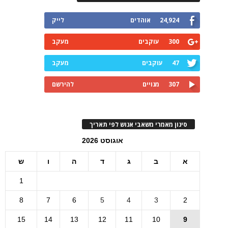
24,924
אוהדים
לייק
300
עוקבים
מעקב
47
עוקבים
מעקב
307
מנויים
להירשם
סינון מאמרי משאבי אנוש לפי תאריך
אוגוסט 2026
א
ב
ג
ד
ה
ו
ש
1
8
7
6
5
4
3
2
15
14
13
12
11
10
9