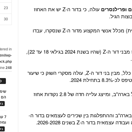
עולה, כי בדור ה-Z יש את האחוז
ם ופרילנסרים
23
וצות הגיל.
30
בשנת 2023, כ-52 אחוזים (יותר ממחצית) מכלל אנשי המקצוע מדור ה-Z שנסקרו, עבדו
tered in
דו"ח נוסף משנת 2024 מצא, כי כ-50% מבני דור ה-Z (שהיו בשנת 2024 בגילאי 18 עד 22),
tml/wp-
ock.php
line
248
בנוגע לאחוז המובטלים שאינם עובדים כלל, מבין בני דור ה-Z, עולה מסקרי השוק כי שיעור
כ
זה יותר מכפול משיעור האבטלה הכולל בארה"ב, ומייצג עלייה חדה של 2.8 נקודות אחוז
הם ל
בלו
ארה"ב וההתפלגות בין שכירים לעצמאים בדור ה-
7 ע
ומית
בלו