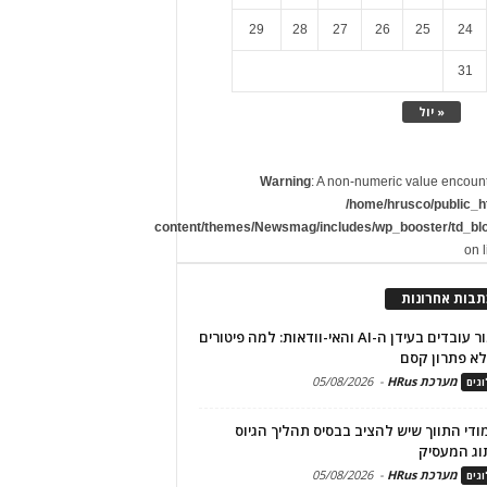
29
28
27
26
25
24
31
« יול
Warning
: A non-numeric value encoun
/home/hrusco/public_h
content/themes/Newsmag/includes/wp_booster/td_bl
on 
תבות אחרונות
שימור עובדים בעידן ה-AI והאי-וודאות: למה פיטורים
א פתרון קסם
מערכת HRus
-
05/08/2026
גים
מודי התווך שיש להציב בבסיס תהליך הגיוס
וג המעסיק
מערכת HRus
-
05/08/2026
גים