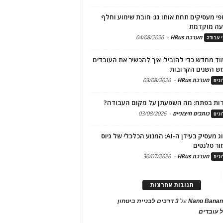
פי מעסיקים תחת אותו גג: חובת שימוע וחלף
עה מוקדמת
מערכת HRus
-
04/08/2026
י עבודה
ד מחדש כדי להוביל: איך להכשיר את העובדים
ש השנים הקרובות
מערכת HRus
-
03/08/2026
גים
ות בפתח: מה השפעתן על מקום העבודה?
כותבים חיצוניים
-
03/08/2026
גים
מיתוג מעסיק בעידן ה-AI: המנוע הכלכלי של גיוס
ור טלנטים
מערכת HRus
-
30/07/2026
גים
תגובות אחרונות
Nano Banan
על
3 דרכים לבניית ביטחון
 עובדים