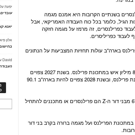
יפעת
על
ילנסרים בשנתיים הקרובות היא אמנם מגמה
עובדים
ת הגיל, כלומר בכל כוח העבודה האמריקאי, אבל
יאנא ק
חשב בנטייה החזקה של דור ה-Z לעבוד כפרילנסרים, זה מרמז על מגמה חזקה
אלון פיא
בחישוב 
לנס בארה"ב עולות תחזיות המצביעות על הנתונים
David
ע
העבודה 
בשנת 2026 צפויים לעבוד בארה"ב כ-83 מיליון איש במתכונת פרילנס. בשנת 2027 צפויים
לעבוד בארה"ב 86.5 מיליון איש במתכונת פרילנס, ובשנת 2028 צפויים להיות בארה"ב 90.1
מ
כ
גופי מחקר אחרים קובעים גם, כי כ-67% מבני דור ה-Z הם פרילנסרים או מתכננים להתחיל
במתכונת הפרילנס ועל מגמה ברורה בקרב בני דור