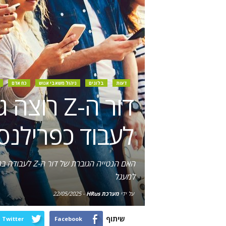
דעות
בלוגים
ניהול משאבי אנוש
כח אדם
דור ה-Z 
לעבוד כפרילנס
האם הנטייה ה
למעגל
על ידי
מערכת HRus
-
22/05/2025
שיתוף
Twitter
Facebook