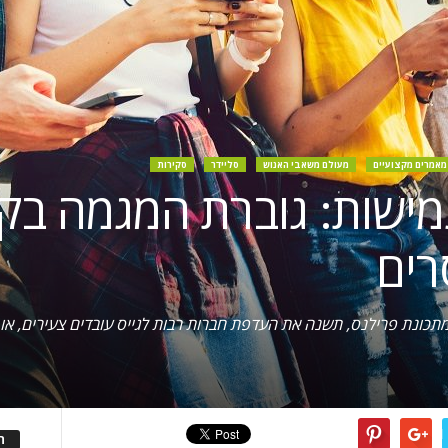
מאמרים מקצועיים
מעולם משאבי האנוש
סליידר
סקירות
רוצה גמישות: גוברת המגמה ב
רים
גוברת של דור ה-Z לעבודה במתכונת פרילנס, תשנה את העדפת חברות רבות לגייס עובדים צ
ה