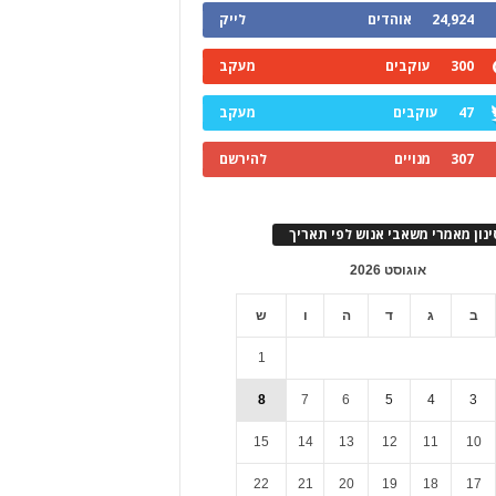
24,924
אוהדים
לייק
300
עוקבים
מעקב
47
עוקבים
מעקב
307
מנויים
להירשם
ינון מאמרי משאבי אנוש לפי תאריך
אוגוסט 2026
ב
ג
ד
ה
ו
ש
1
8
7
6
5
4
3
15
14
13
12
11
10
22
21
20
19
18
17