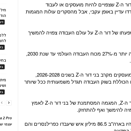
יצויין, כי אחוזים ספציפיים עבור כל בני דור ה-Z שצפויים להיות מועסקים או לעבוד
חילו
 בשנים 2026-2028 לא נמדדו עדיין באופן עקבי, אבל מהסקרים עולות המגמות
הוד
דינ
לגבי התעסוקה הכוללת מתברר, כי השפעתו של דור ה-Z על עולם העבודה צפויה להמשיך
ללמו
לחמ
בלו
מחקרים מסוימים צופים שדור ה-Z יהווה יותר מ-27% מכוח העבודה העולמי עד שנת 2030,
בחיר
בלו
אף שאין תחזיות מדויקות לגבי אחוזי המועסקים מקרב בני דור ה-Z בשנים 2026-2028,
 הכוללת בשוק העבודה תגדל משמעותית ככל שיותר
ושימ
בלו
אשר לתחזיות לגבי הפרילנסרים בני דור ה-Z, המגמה המסתמנת של בני דור ה-Z לאמץ
ויה להימשך ואף להתחזק.
a 2 Pro
אחד המחקרים צופה שעד שנת 2027 יהיו בארה"ב 86.5 מיליון איש שיעבדו כפרילנסרים והם
עצמי של
 במדינה.