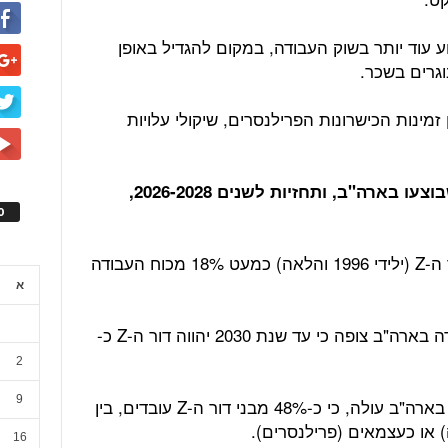
ע עוד יותר בשוק העבודה, במקום להגדיל באופן
וגרים בשכר.
זמינות הכישרונות הפרילנסרים, שיקולי עלויות
להלן נתונים מסקרים ומחקרי שוק שבוצעו בארה"ב, ותחזיות לשנים 2026-2028,
ס
ברבעון השני של שנת 2024 היוו בני דור ה-Z (ילידי 1996 והלאה) כמעט 18% מכוח העבודה
א
הלשכה לסטטיסטיקה של משרד העבודה בארה"ב צופה כי עד שנת 2030 יהווה דור ה-Z כ-
2
9
ממחקרי שוק וסקרים שבוצעו בארגונים בארה"ב עולה, כי כ-48% מבני דור ה-Z עובדים, בין
או כעצמאים (פרילנסרים).
16