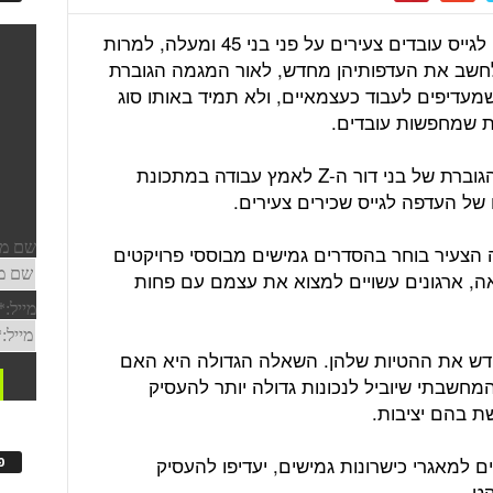
לא מעט חברות, שעל פני שנים העדיפו לגייס עובדים צעירים על פני בני 45 ומעלה, למרות
 לחשב את העדפותיהן מחדש, לאור המגמה הגוברת
תר ויותר צעירים – בני דור ה-Z – שמעדיפים לעבוד כעצמאיים, ולא תמיד באותו סוג
ת שמחפשות עובדים.
במילים אחרות, הנטייה המשמעותית והגוברת של בני דור ה-Z לאמץ עבודה במתכונת
 של העדפה לגייס שכירים צעירים.
 הצעיר בוחר בהסדרים גמישים מבוססי פרויקטים
 ארגונים עשויים למצוא את עצמם עם פחות
חדש את ההטיות שלהן. השאלה הגדולה היא האם
חשבתי שיוביל לנכונות גדולה יותר להעסיק
ת בהם יציבות.
ים למאגרי כישרונות גמישים, יעדיפו להעסיק
פ
קט.