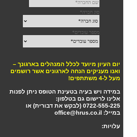
יום העיון מיועד לכלל המנהלים בארגונך –
ואנו מעניקים הנחה לארגונים אשר רושמים
מעל ל-4 משתתפים!
במידה ויש בעיה בטעינת הטופס ניתן לפנות
אלינו לרישום גם בטלפון:
0722-555-225 (לבקש את דבורית) או
במייל:
office@hrus.co.il
עלויות: