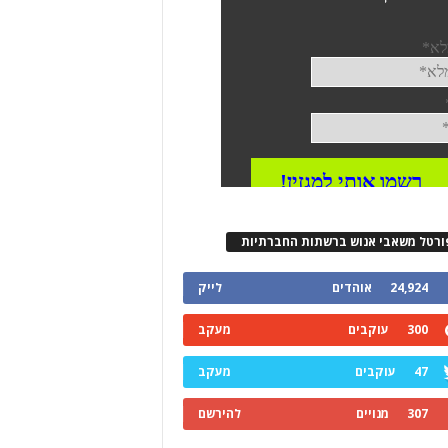
ורטל משאבי אנוש ברשתות החברתיות
24,924
אוהדים
לייק
300
עוקבים
מעקב
47
עוקבים
מעקב
307
מנויים
להירשם