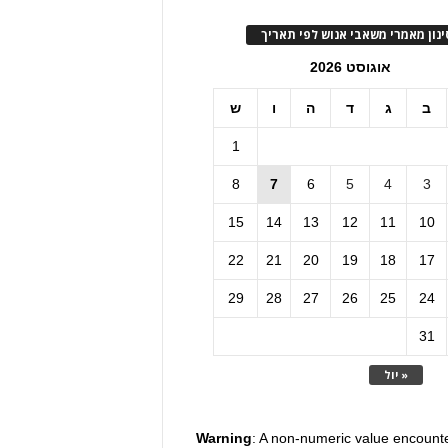
ינון מאמרי משאבי אנוש לפי תאריך
אוגוסט 2026
ב
ג
ד
ה
ו
ש
1
8
7
6
5
4
3
15
14
13
12
11
10
22
21
20
19
18
17
29
28
27
26
25
24
31
« יול
Warning
: A non-numeric value encount