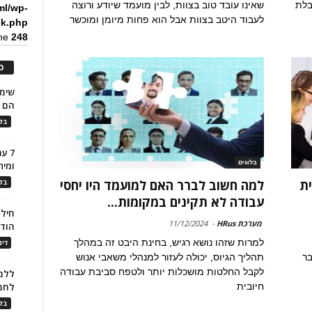
בלת
שאינו עובד טוב בצוות, לבין מועמד שיודע ורוצה
ml/wp-
לעבוד היטב בצוות אבל הוא פחות מיומן ומוכשר
ck.php
ine
248
כ
הם ל
בלו
7 ע
בלוגים
ומית
ית
למה חשוב לברר האם למועמד היו יחסי
בלו
עבודה לא תקינים במקומות...
חילו
מערכת HRus
-
11/12/2024
הוד
למרות שזהו נושא רגיש, בחינת היבט זה במהלך
דינ
בר
תהליך הגיוס, יכולה לעזור למנהלי משאבי אנוש
לקבל החלטות מושכלות יותר ולטפח סביבת עבודה
ללמו
חיובית
לחמ
בלו