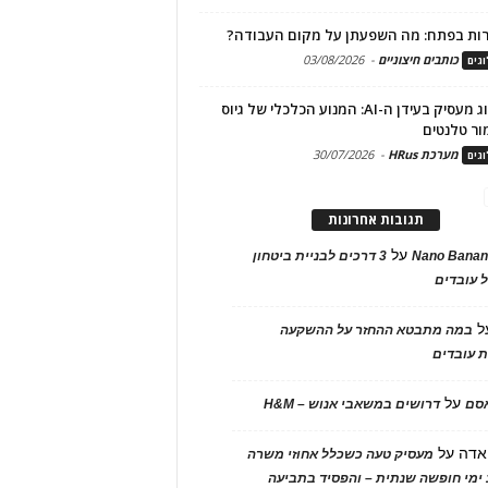
ות בפתח: מה השפעתן על מקום העבודה?
כותבים חיצוניים
-
03/08/2026
גים
מיתוג מעסיק בעידן ה-AI: המנוע הכלכלי של גיוס
ור טלנטים
מערכת HRus
-
30/07/2026
גים
תגובות אחרונות
על
Nano Banan
3 דרכים לבניית ביטחון
 עובדים
ל
במה מתבטא ההחזר על ההשקעה
 עובדים
על
אסם
דרושים במשאבי אנוש – H&M
אדה
על
מעסיק טעה כשכלל אחוזי משרה
ימי חופשה שנתית – והפסיד בתביעה