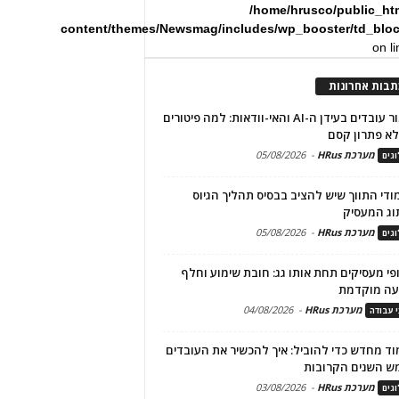
/home/hrusco/public_ht
content/themes/Newsmag/includes/wp_booster/td_blo
on l
תבות אחרונות
שימור עובדים בעידן ה-AI והאי-וודאות: למה פיטורים
א פתרון קסם
מערכת HRus
-
05/08/2026
גים
מודי התווך שיש להציב בבסיס תהליך הגיוס
וג המעסיק
מערכת HRus
-
05/08/2026
גים
פי מעסיקים תחת אותו גג: חובת שימוע וחלף
עה מוקדמת
מערכת HRus
-
04/08/2026
י עבודה
ד מחדש כדי להוביל: איך להכשיר את העובדים
ש השנים הקרובות
מערכת HRus
-
03/08/2026
גים