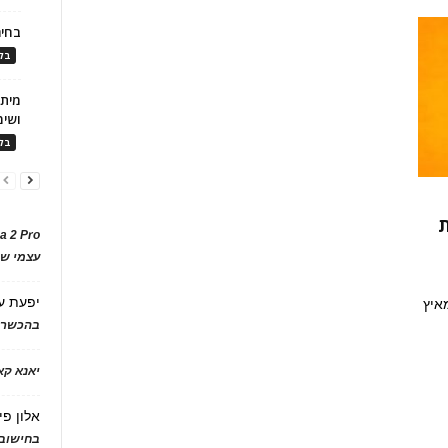
בחיר
בלו
ושימ
בלו
ת
a 2 Pro
עצמי של
יפעת
ע
איץ
בהכשרת
יאנא ק
אלון פי
בחישוב 