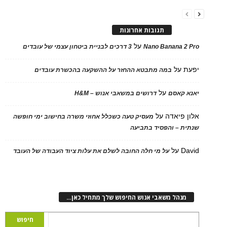
תגובות אחרונות
על
Nano Banana 2 Pro
3 דרכים לבניית ביטחון עצמי של עובדים
יפעת
על
במה מתבטא ההחזר על ההשקעה בהכשרת עובדים
על
יאנא קאסם
דרושים במשאבי אנוש – H&M
אלון פיאדה
על
מעסיק טעה כשכלל אחוזי משרה בחישוב ימי חופשה
שנתית – והפסיד בתביעה
David
על
על מי חלה החובה לשלם את עלות ציוד העבודה של העובד
מנהל משאבי אנוש החיפוש שלך מתחיל כאן…