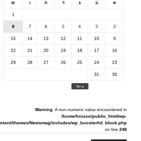
א
ב
ג
ד
ה
ו
ש
1
8
7
6
5
4
3
2
15
14
13
12
11
10
9
22
21
20
19
18
17
16
29
28
27
26
25
24
23
31
30
« יול
Warning
: A non-numeric value encountered in
/home/hrusco/public_html/wp-
ntent/themes/Newsmag/includes/wp_booster/td_block.php
on line
248