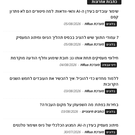
כתבות אחרונות
שימור עובדים בעידן ה-AI והאי-וודאות: למה פיטורים הם לא פתרון
קסם
מערכת HRus
-
05/08/2026
בלוגים
7 עמודי התווך שיש להציב בבסיס תהליך הגיוס ומיתוג המעסיק
מערכת HRus
-
05/08/2026
בלוגים
חילופי מעסיקים תחת אותו גג: חובת שימוע וחלף הודעה מוקדמת
מערכת HRus
-
04/08/2026
דיני עבודה
ללמוד מחדש כדי להוביל: איך להכשיר את העובדים לחמש השנים
הקרובות
מערכת HRus
-
03/08/2026
בלוגים
בחירות בפתח: מה השפעתן על מקום העבודה?
כותבים חיצוניים
-
03/08/2026
בלוגים
מיתוג מעסיק בעידן ה-AI: המנוע הכלכלי של גיוס ושימור טלנטים
מערכת HRus
-
30/07/2026
בלוגים