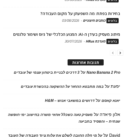
בחירות בפתח: מה השפעתן על מקום העבודה?
כותבים חיצוניים
-
03/08/2026
בלוגים
מיתוג מעסיק בעידן ה-AI: המנוע הכלכלי של גיוס ושימור טלנטים
מערכת HRus
-
30/07/2026
בלוגים
תגובות אחרונות
על
Nano Banana 2 Pro
3 דרכים לבניית ביטחון עצמי של עובדים
יפעת
על
במה מתבטא ההחזר על ההשקעה בהכשרת עובדים
על
יאנא קאסם
דרושים במשאבי אנוש – H&M
אלון פיאדה
על
מעסיק טעה כשכלל אחוזי משרה בחישוב ימי חופשה
שנתית – והפסיד בתביעה
David
על
על מי חלה החובה לשלם את עלות ציוד העבודה של העובד