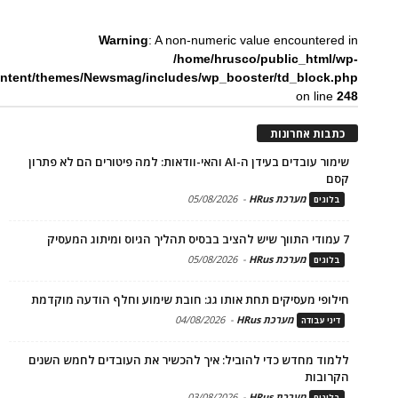
Warning
: A non-numeric value encountered in
/home/hrusco/public_html/wp-
ntent/themes/Newsmag/includes/wp_booster/td_block.php
on line
248
כתבות אחרונות
שימור עובדים בעידן ה-AI והאי-וודאות: למה פיטורים הם לא פתרון
קסם
מערכת HRus
-
05/08/2026
בלוגים
7 עמודי התווך שיש להציב בבסיס תהליך הגיוס ומיתוג המעסיק
מערכת HRus
-
05/08/2026
בלוגים
חילופי מעסיקים תחת אותו גג: חובת שימוע וחלף הודעה מוקדמת
מערכת HRus
-
04/08/2026
דיני עבודה
ללמוד מחדש כדי להוביל: איך להכשיר את העובדים לחמש השנים
הקרובות
מערכת HRus
-
03/08/2026
בלוגים