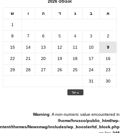
אוגוסט 2026
א
ב
ג
ד
ה
ו
ש
1
8
7
6
5
4
3
2
15
14
13
12
11
10
9
22
21
20
19
18
17
16
29
28
27
26
25
24
23
31
30
« יול
Warning
: A non-numeric value encountered in
/home/hrusco/public_html/wp-
ntent/themes/Newsmag/includes/wp_booster/td_block.php