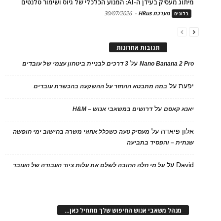
מיתוג מעסיק בעידן ה-AI: המנוע הכלכלי של גיוס ושימור טלנטים
מערכת HRus
-
30/07/2026
בלוגים
תגובות אחרונות
על
Nano Banana 2 Pro
3 דרכים לבניית ביטחון עצמי של עובדים
יפעת
על
במה מתבטא ההחזר על ההשקעה בהכשרת עובדים
על
יאנא קאסם
דרושים במשאבי אנוש – H&M
אלון פיאדה
על
מעסיק טעה כשכלל אחוזי משרה בחישוב ימי חופשה
שנתית – והפסיד בתביעה
David
על
על מי חלה החובה לשלם את עלות ציוד העבודה של העובד
מנהל משאבי אנוש החיפוש שלך מתחיל כאן…