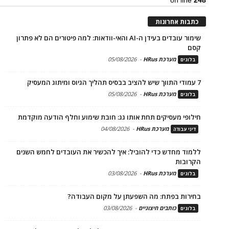
on line
248
כתבות אחרונות
שימור עובדים בעידן ה-AI והאי-וודאות: למה פיטורים הם לא פתרון
קסם
מערכת HRus
-
05/08/2026
בלוגים
7 עמודי התווך שיש להציב בבסיס תהליך הגיוס ומיתוג המעסיק
מערכת HRus
-
05/08/2026
בלוגים
חילופי מעסיקים תחת אותו גג: חובת שימוע וחלף הודעה מוקדמת
מערכת HRus
-
04/08/2026
דיני עבודה
ללמוד מחדש כדי להוביל: איך להכשיר את העובדים לחמש השנים
הקרובות
מערכת HRus
-
03/08/2026
בלוגים
בחירות בפתח: מה השפעתן על מקום העבודה?
כותבים חיצוניים
-
03/08/2026
בלוגים