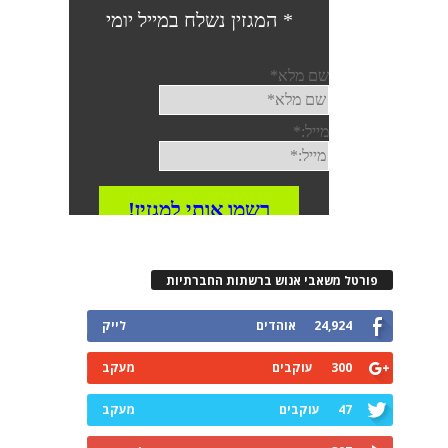
פורטל משאבי אנוש ברשתות החברתיות
24,924
אוהדים
לייק
300
עוקבים
מעקב
47
עוקבים
מעקב