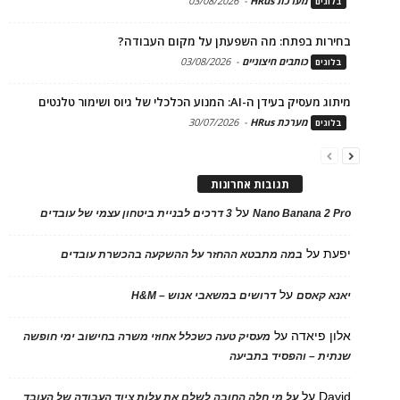
מערכת HRus
-
03/08/2026
בלוגים
בחירות בפתח: מה השפעתן על מקום העבודה?
כותבים חיצוניים
-
03/08/2026
בלוגים
מיתוג מעסיק בעידן ה-AI: המנוע הכלכלי של גיוס ושימור טלנטים
מערכת HRus
-
30/07/2026
בלוגים
תגובות אחרונות
על
Nano Banana 2 Pro
3 דרכים לבניית ביטחון עצמי של עובדים
יפעת
על
במה מתבטא ההחזר על ההשקעה בהכשרת עובדים
על
יאנא קאסם
דרושים במשאבי אנוש – H&M
אלון פיאדה
על
מעסיק טעה כשכלל אחוזי משרה בחישוב ימי חופשה
שנתית – והפסיד בתביעה
David
על
על מי חלה החובה לשלם את עלות ציוד העבודה של העובד