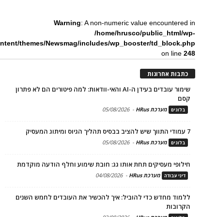
Warning
: A non-numeric value encountered in
/home/hrusco/public_html/wp-
ntent/themes/Newsmag/includes/wp_booster/td_block.php
on line
248
כתבות אחרונות
שימור עובדים בעידן ה-AI והאי-וודאות: למה פיטורים הם לא פתרון
קסם
מערכת HRus
-
05/08/2026
בלוגים
7 עמודי התווך שיש להציב בבסיס תהליך הגיוס ומיתוג המעסיק
מערכת HRus
-
05/08/2026
בלוגים
חילופי מעסיקים תחת אותו גג: חובת שימוע וחלף הודעה מוקדמת
מערכת HRus
-
04/08/2026
דיני עבודה
ללמוד מחדש כדי להוביל: איך להכשיר את העובדים לחמש השנים
הקרובות