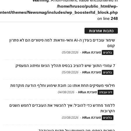
Warning
: A non-numeric value encountered in
/home/hrusco/public_html/wp-
ntent/themes/Newsmag/includes/wp_booster/td_block.php
on line
248
כתבות אחרונות
שימור עובדים בעידן ה-AI והאי-וודאות: למה פיטורים הם לא פתרון
קסם
מערכת HRus
-
05/08/2026
בלוגים
7 עמודי התווך שיש להציב בבסיס תהליך הגיוס ומיתוג המעסיק
מערכת HRus
-
05/08/2026
בלוגים
חילופי מעסיקים תחת אותו גג: חובת שימוע וחלף הודעה מוקדמת
מערכת HRus
-
04/08/2026
דיני עבודה
ללמוד מחדש כדי להוביל: איך להכשיר את העובדים לחמש השנים
הקרובות
מערכת HRus
-
03/08/2026
בלוגים
בחירות בפתח: מה השפעתן על מקום העבודה?