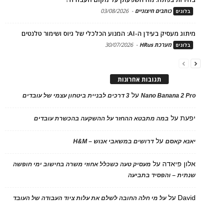
כותבים חיצוניים
-
03/08/2026
בלוגים
מיתוג מעסיק בעידן ה-AI: המנוע הכלכלי של גיוס ושימור טלנטים
מערכת HRus
-
30/07/2026
בלוגים
תגובות אחרונות
על
Nano Banana 2 Pro
3 דרכים לבניית ביטחון עצמי של עובדים
יפעת
על
במה מתבטא ההחזר על ההשקעה בהכשרת עובדים
על
יאנא קאסם
דרושים במשאבי אנוש – H&M
אלון פיאדה
על
מעסיק טעה כשכלל אחוזי משרה בחישוב ימי חופשה
שנתית – והפסיד בתביעה
David
על
על מי חלה החובה לשלם את עלות ציוד העבודה של העובד