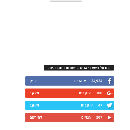
פורטל משאבי אנוש ברשתות החברתיות
24,924
אוהדים
לייק
300
עוקבים
מעקב
47
עוקבים
מעקב
307
מנויים
להירשם