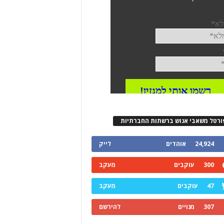
ורטל משאבי אנוש ברשתות החברתיות
24,924
אוהדים
לייק
300
עוקבים
מעקב
47
עוקבים
מעקב
307
מנויים
להירשם