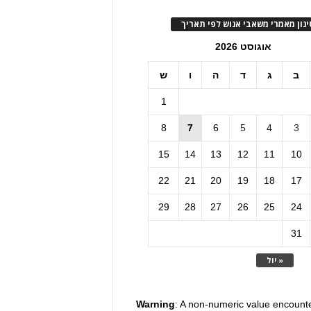
ינון מאמרי משאבי אנוש לפי תאריך
אוגוסט 2026
ב
ג
ד
ה
ו
ש
1
8
7
6
5
4
3
15
14
13
12
11
10
22
21
20
19
18
17
29
28
27
26
25
24
31
« יול
Warning
: A non-numeric value encount