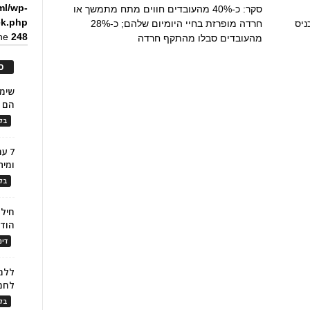
ml/wp-
סקר: כ-40% מהעובדים חווים מתח מתמשך או
ck.php
ניס
חרדה מופרזת בחיי היומיום שלהם; כ-28%
ine
248
מהעובדים סבלו מהתקף חרדה
כ
הם ל
בלו
7 ע
ומית
בלו
חילו
הוד
דינ
ללמו
לחמ
בלו