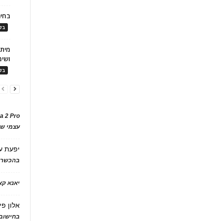
בחיר
בלו
ושימ
בלו
a 2 Pro
עצמי של
יפעת
ע
בהכשרת
יאנא ק
אלון פי
בחישוב 