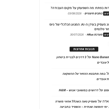
ות בפתח: מה השפעתן על מקום העבודה?
כותבים חיצוניים
-
03/08/2026
גים
מיתוג מעסיק בעידן ה-AI: המנוע הכלכלי של גיוס
ור טלנטים
מערכת HRus
-
30/07/2026
גים
תגובות אחרונות
על
Nano Banan
3 דרכים לבניית ביטחון
 עובדים
ל
במה מתבטא ההחזר על ההשקעה
 עובדים
על
אסם
דרושים במשאבי אנוש – H&M
אדה
על
מעסיק טעה כשכלל אחוזי משרה
ימי חופשה שנתית – והפסיד בתביעה