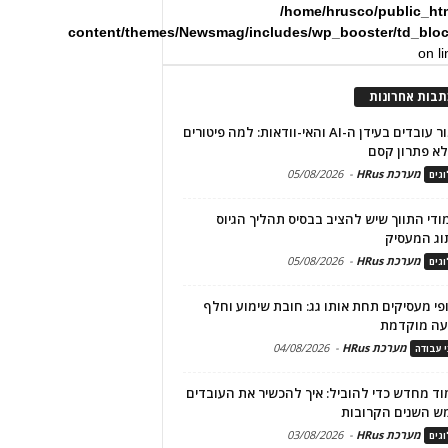
/home/hrusco/public_ht
content/themes/Newsmag/includes/wp_booster/td_blo
on l
תבות אחרונות
שימור עובדים בעידן ה-AI והאי-וודאות: למה פיטורים
א פתרון קסם
מערכת HRus
-
05/08/2026
גים
מודי התווך שיש להציב בבסיס תהליך הגיוס
וג המעסיק
מערכת HRus
-
05/08/2026
גים
פי מעסיקים תחת אותו גג: חובת שימוע וחלף
עה מוקדמת
מערכת HRus
-
04/08/2026
י עבודה
ד מחדש כדי להוביל: איך להכשיר את העובדים
ש השנים הקרובות
מערכת HRus
-
03/08/2026
גים