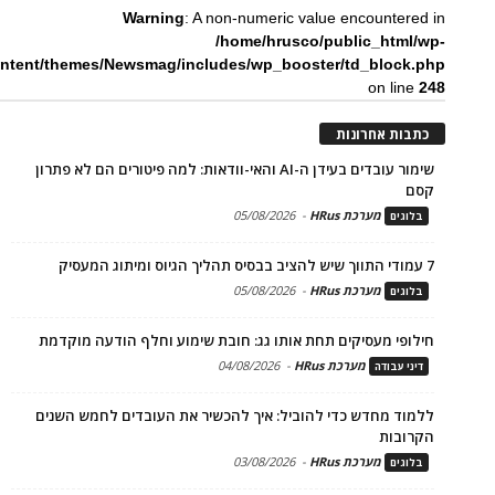
Warning
: A non-numeric value encountered in
/home/hrusco/public_html/wp-
ntent/themes/Newsmag/includes/wp_booster/td_block.php
on line
248
כתבות אחרונות
שימור עובדים בעידן ה-AI והאי-וודאות: למה פיטורים הם לא פתרון
קסם
מערכת HRus
-
05/08/2026
בלוגים
7 עמודי התווך שיש להציב בבסיס תהליך הגיוס ומיתוג המעסיק
מערכת HRus
-
05/08/2026
בלוגים
חילופי מעסיקים תחת אותו גג: חובת שימוע וחלף הודעה מוקדמת
מערכת HRus
-
04/08/2026
דיני עבודה
ללמוד מחדש כדי להוביל: איך להכשיר את העובדים לחמש השנים
הקרובות
מערכת HRus
-
03/08/2026
בלוגים