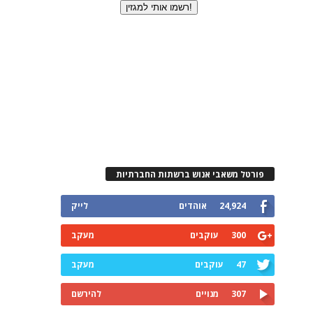
פורטל משאבי אנוש ברשתות החברתיות
24,924
אוהדים
לייק
300
עוקבים
מעקב
47
עוקבים
מעקב
307
מנויים
להירשם