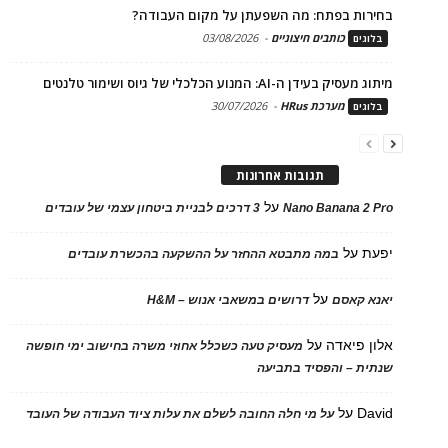
בחירות בפתח: מה השפעתן על מקום העבודה?
כותבים חיצוניים
-
03/08/2026
בלוגים
מיתוג מעסיק בעידן ה-AI: המנוע הכלכלי של גיוס ושימור טלנטים
מערכת HRus
-
30/07/2026
בלוגים
תגובות אחרונות
על
Nano Banana 2 Pro
3 דרכים לבניית ביטחון עצמי של עובדים
יפעת
על
במה מתבטא ההחזר על ההשקעה בהכשרת עובדים
על
יאנא קאסם
דרושים במשאבי אנוש – H&M
אלון פיאדה
על
מעסיק טעה כשכלל אחוזי משרה בחישוב ימי חופשה
שנתית – והפסיד בתביעה
David
על
על מי חלה החובה לשלם את עלות ציוד העבודה של העובד