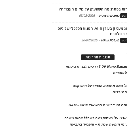
ות בפתח: מה השפעתן על מקום העבודה?
כותבים חיצוניים
-
03/08/2026
גים
מיתוג מעסיק בעידן ה-AI: המנוע הכלכלי של גיוס
ור טלנטים
מערכת HRus
-
30/07/2026
גים
תגובות אחרונות
על
Nano Banan
3 דרכים לבניית ביטחון
 עובדים
ל
במה מתבטא ההחזר על ההשקעה
 עובדים
על
אסם
דרושים במשאבי אנוש – H&M
אדה
על
מעסיק טעה כשכלל אחוזי משרה
ימי חופשה שנתית – והפסיד בתביעה