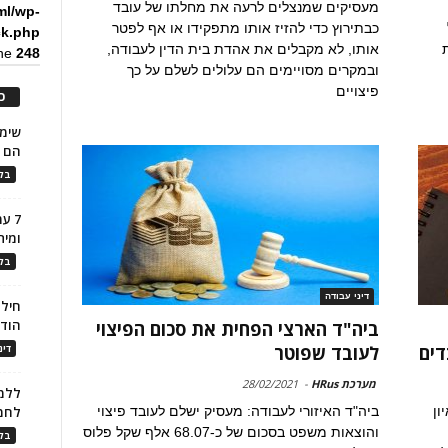
מעסיקים שמנצלים לרעה את מחלתו של עובד
ml/wp-
כבתירוץ כדי להזיז אותו מתפקידו או אף לפטר
ck.php
אותו, לא מקבלים את אהדת בית הדין לעבודה,
ine
248
ובמקרים מסויימים הם עלולים לשלם על כך
פיצויים
כ
הם ל
בלו
7 ע
ומית
בלו
דיני עבודה
חילו
הוד
ביה"ד הארצי הפחית את סכום הפיצוי
דים
לעובד שפוטר
דינ
מערכת HRus
-
28/02/2021
ללמו
ון
ביה"ד האיזורי לעבודה: מעסיק ישלם לעובד פיצוי
לחמ
והוצאות משפט בסכום של כ-68.07 אלף שקל פלוס
בלו