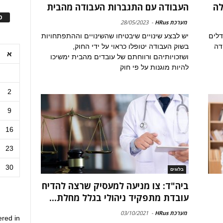
לה
העבודה עם התגברות העבודה מהבית
ס
מערכת HRus
-
28/05/2023
דלים
יש לבצע שינויים שיבטיחו שהשינויים וההתפתחויות
דה
בשוק העבודה יטופלו כראוי על ידי החוק,
א
ושזכויותיהם ורווחתם של עובדים מהבית ימשיכו
להיות מוגנות על פי חוק
2
9
16
23
30
בלוגים
ביה"ד: צו מניעה למעסיק שרצה להדיח
עובדת מתפקיד ניהולי בגלל מחלת...
מערכת HRus
-
03/10/2021
ered in