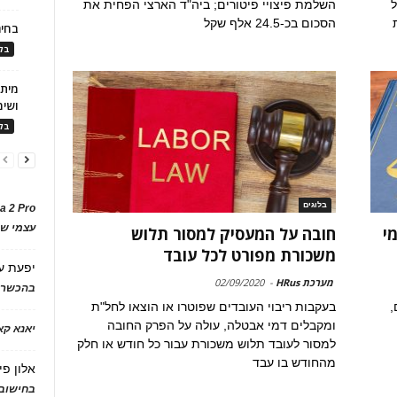
ל
השלמת פיצויי פיטורים; ביה"ד הארצי הפחית את
הסכום בכ-24.5 אלף שקל
בחיר
בלו
ושימ
בלו
בלוגים
a 2 Pro
עצמי של
י
חובה על המעסיק למסור תלוש
משכורת מפורט לכל עובד
יפעת
ע
מערכת HRus
-
02/09/2020
בהכשרת
,
בעקבות ריבוי העובדים שפוטרו או הוצאו לחל"ת
ומקבלים דמי אבטלה, עולה על הפרק החובה
יאנא ק
למסור לעובד תלוש משכורת עבור כל חודש או חלק
מהחודש בו עבד
אלון פי
בחישוב 