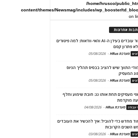
/home/hrusco/public_ht
content/themes/Newsmag/includes/wp_booster/td_blo
on l
תבות אחרונות
שימור עובדים בעידן ה-AI והאי-וודאות: למה פיטורים
א פתרון קסם
מערכת HRus
-
05/08/2026
גים
מודי התווך שיש להציב בבסיס תהליך הגיוס
וג המעסיק
מערכת HRus
-
05/08/2026
גים
פי מעסיקים תחת אותו גג: חובת שימוע וחלף
עה מוקדמת
מערכת HRus
-
04/08/2026
י עבודה
ד מחדש כדי להוביל: איך להכשיר את העובדים
ש השנים הקרובות
מערכת HRus
-
03/08/2026
גים