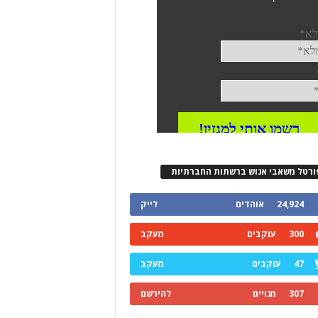
ורטל משאבי אנוש ברשתות החברתיות
24,924
אוהדים
לייק
300
עוקבים
מעקב
47
עוקבים
מעקב
307
מנויים
להירשם