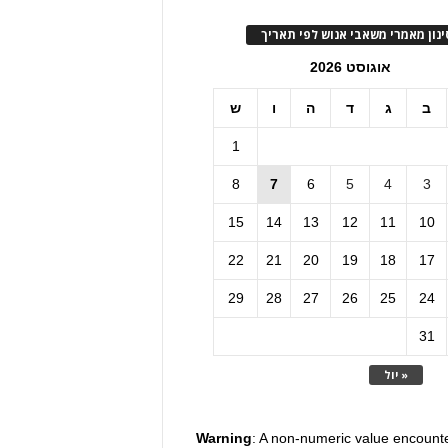
ינון מאמרי משאבי אנוש לפי תאריך
אוגוסט 2026
ב
ג
ד
ה
ו
ש
1
8
7
6
5
4
3
15
14
13
12
11
10
22
21
20
19
18
17
29
28
27
26
25
24
31
« יול
Warning
: A non-numeric value encount