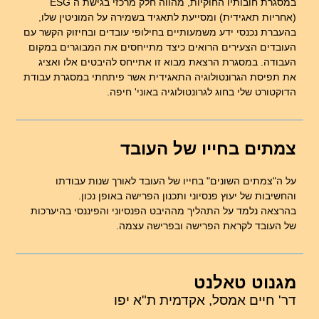
במסגרת חובותיו החוקיות, מהווה חלק מרכזי בגישת ה ESG
(אחריות תאגידית) ומסייעת לתאגיד בשמירה על המוניטין שלו,
בהעברת נכנסי ידע משמעותיים בחילופי עובדים ובחיזוק הקשר עם
העובדים הצעירים הרואים כיצד מתייחסים את המבוגרים במקום
העבודה. במסגרת הרצאת מבוא זו אתייחס להיבטים אלו ואציג
את תפיסת הגרונטולוגיה התאגידית אשר פיתחתי במסגרת עבודת
הדוקטורט שלי בחוג לגרונטולוגיה באוני' חיפה.
צמתים בחייו של העובד
על ה"צמתים השונים" בחייו של העובד לאורך שנות עבודתו
והחשיבות של יעוץ פנסיוני ותכנון הפרישה באופן נכון.
בהרצאה נלמד על התהליך מההיבט הפנסיוני והפיננסי בהיערכות
של העובד לקראת הפרישה ובפרישה עצמה.
מגנוט טאלנט
דר' חיים אמסל, אקדמית ת"א יפו