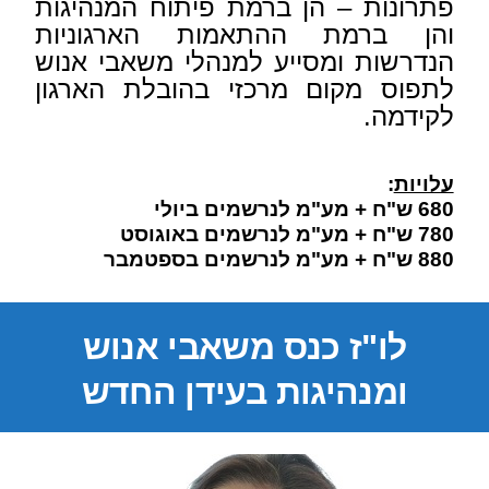
פתרונות – הן ברמת פיתוח המנהיגות
והן ברמת ההתאמות הארגוניות
הנדרשות ומסייע למנהלי משאבי אנוש
לתפוס מקום מרכזי בהובלת הארגון
לקידמה.
עלויות
:
680 ש"ח + מע"מ לנרשמים ביולי
780 ש"ח + מע"מ לנרשמים באוגוסט
880
ש"ח
+ מע"מ לנרשמים בספטמבר
לו"ז כנס משאבי אנוש
ומנהיגות בעידן החדש