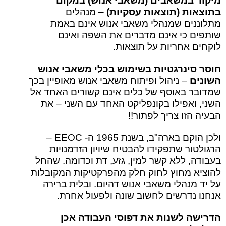
מיקוד במשאבים (משאבי אנוש) במקום
בתוצאות (תוצאות עסקיות)
– מנהלים
מתלוננים שמנהלי משאבי אנוש אינם באמת
שותפים כי אינם מדברים את השפה ואינם
לוקחים אחריות על תוצאות.
חוסר סינרגטיות בשימוש בכלי משאבי אנוש
השונים
– ניהול ופיתוח משאבי אנוש מאופיין בכך
שמדובר באוסף של כלים אינם קשורים האחד אל
השני, ואפילו בקונפליקט האחד עם השני – את
הבעיה הזו צריך לפתור!!
ולכן הוקם בארה"ב, בשנת 1965 ה- EEOC –
הרגולטור שתפקידו להבטיח שיויון הזדמנויות
בעבודה, ללא קשר למין, גזע, דת וכדומה. שהחל
להוציא מחוץ לחוק חלק מהפרקטיקות המקובלות
על יד מנהלי משאבי אנוש דהיום. ובלית ברירה
אנחנו נדרשים לחשוב שונה ולפעול אחרת.
הדרישה לשנות את דפוסי העבודה אכן