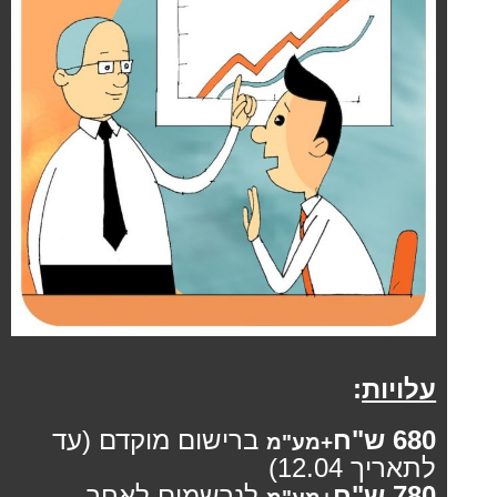
עלויות
:
680 ש"ח
ברישום מוקדם (עד
+מע"מ
לתאריך 12.04)
780 ש"ח
לנרשמים לאחר